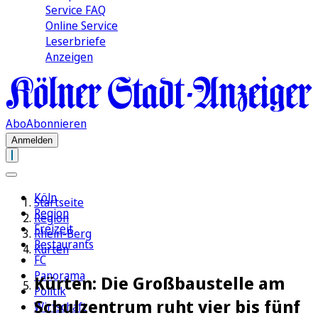
Service FAQ
Online Service
Leserbriefe
Anzeigen
Abo
Abonnieren
Anmelden
Köln
Startseite
Region
Region
Freizeit
Rhein-Berg
Restaurants
Kürten
FC
Panorama
Kürten: Die Großbaustelle am
Politik
Schulzentrum ruht vier bis fünf
Wirtschaft