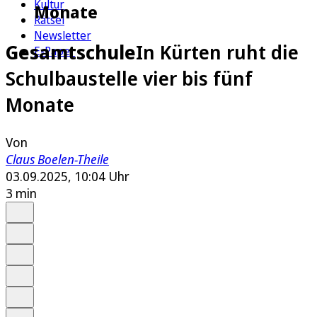
Kultur
Monate
Rätsel
Newsletter
Gesamtschule
In Kürten ruht die
E-Paper
Schulbaustelle vier bis fünf
Monate
Von
Claus Boelen-Theile
03.09.2025, 10:04 Uhr
3 min
Auf Google bevorzugen
Anhören
Schrift
Merken
Drucken
Teilen