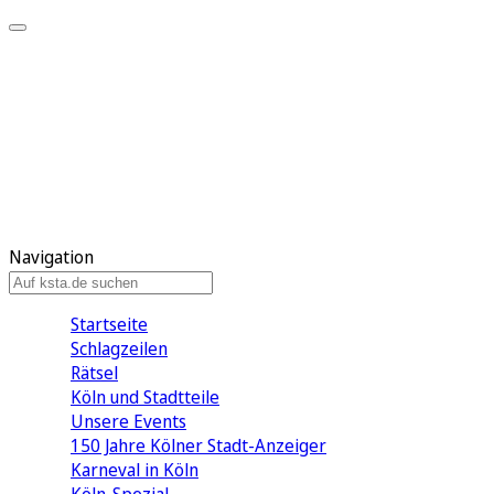
Mein KStA
Meine Artikel
Meine Region
Meine Newsletter
Mein KStA PLUS
Mein E-Paper
Navigation
Startseite
Schlagzeilen
Rätsel
Köln und Stadtteile
Unsere Events
150 Jahre Kölner Stadt-Anzeiger
Karneval in Köln