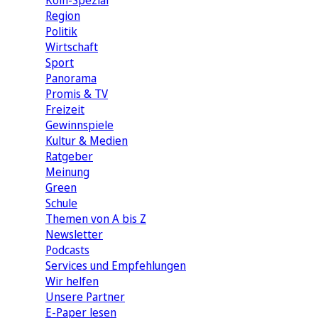
Köln-Spezial
Region
Politik
Wirtschaft
Sport
Panorama
Promis & TV
Freizeit
Gewinnspiele
Kultur & Medien
Ratgeber
Meinung
Green
Schule
Themen von A bis Z
Newsletter
Podcasts
Services und Empfehlungen
Wir helfen
Unsere Partner
E-Paper lesen