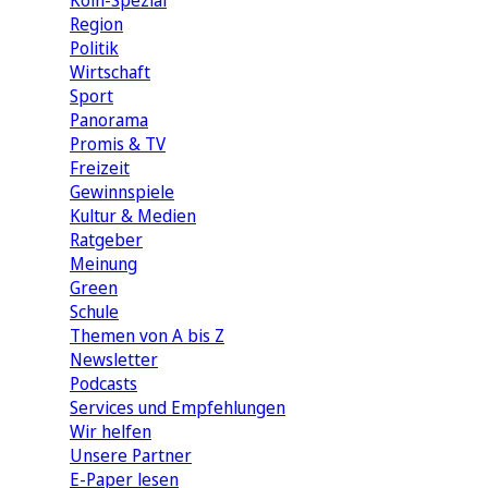
Köln-Spezial
Region
Politik
Wirtschaft
Sport
Panorama
Promis & TV
Freizeit
Gewinnspiele
Kultur & Medien
Ratgeber
Meinung
Green
Schule
Themen von A bis Z
Newsletter
Podcasts
Services und Empfehlungen
Wir helfen
Unsere Partner
E-Paper lesen