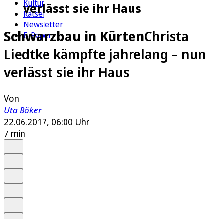
Kultur
verlässt sie ihr Haus
Rätsel
Newsletter
Schwarzbau in Kürten
Christa
E-Paper
Liedtke kämpfte jahrelang – nun
verlässt sie ihr Haus
Von
Uta Böker
22.06.2017, 06:00 Uhr
7 min
Auf Google bevorzugen
Anhören
Schrift
Merken
Drucken
Teilen