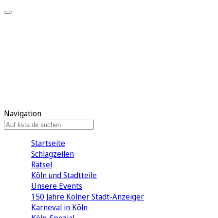
Mein KStA
Meine Artikel
Meine Region
Meine Newsletter
Mein KStA PLUS
Mein E-Paper
Navigation
Startseite
Schlagzeilen
Rätsel
Köln und Stadtteile
Unsere Events
150 Jahre Kölner Stadt-Anzeiger
Karneval in Köln