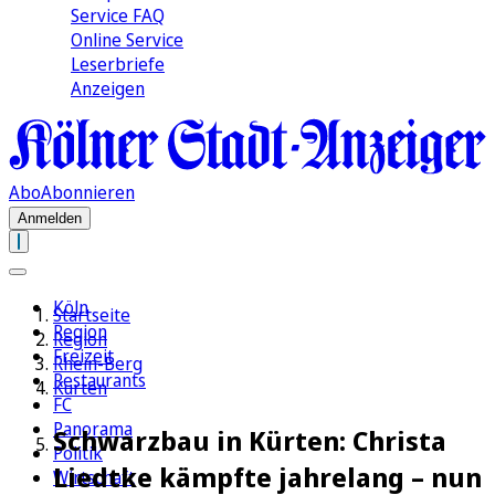
Service FAQ
Online Service
Leserbriefe
Anzeigen
Abo
Abonnieren
Anmelden
Köln
Startseite
Region
Region
Freizeit
Rhein-Berg
Restaurants
Kürten
FC
Panorama
Schwarzbau in Kürten: Christa
Politik
Liedtke kämpfte jahrelang – nun
Wirtschaft