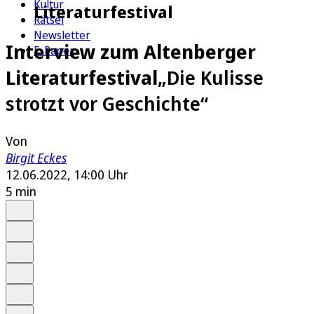
Kultur
Literaturfestival
Rätsel
Newsletter
Interview zum Altenberger
E-Paper
Literaturfestival
„Die Kulisse
strotzt vor Geschichte“
Von
Birgit Eckes
12.06.2022, 14:00 Uhr
5 min
Auf Google bevorzugen
Anhören
Schrift
Merken
Drucken
Teilen