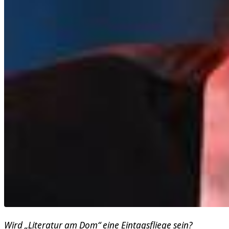
Wird „Literatur am Dom“ eine Eintagsfliege sein?