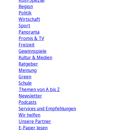
Köln-Spezial
Region
Politik
Wirtschaft
Sport
Panorama
Promis & TV
Freizeit
Gewinnspiele
Kultur & Medien
Ratgeber
Meinung
Green
Schule
Themen von A bis Z
Newsletter
Podcasts
Services und Empfehlungen
Wir helfen
Unsere Partner
E-Paper lesen