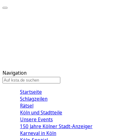
Mein KStA
Meine Artikel
Meine Region
Meine Newsletter
Mein KStA PLUS
Mein E-Paper
Navigation
Startseite
Schlagzeilen
Rätsel
Köln und Stadtteile
Unsere Events
150 Jahre Kölner Stadt-Anzeiger
Karneval in Köln