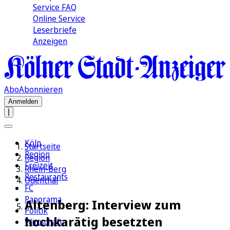
Service FAQ
Online Service
Leserbriefe
Anzeigen
Abo
Abonnieren
Anmelden
Köln
Startseite
Region
Region
Freizeit
Rhein-Berg
Restaurants
Odenthal
FC
Panorama
Altenberg: Interview zum
Politik
hochkarätig besetzten
Wirtschaft