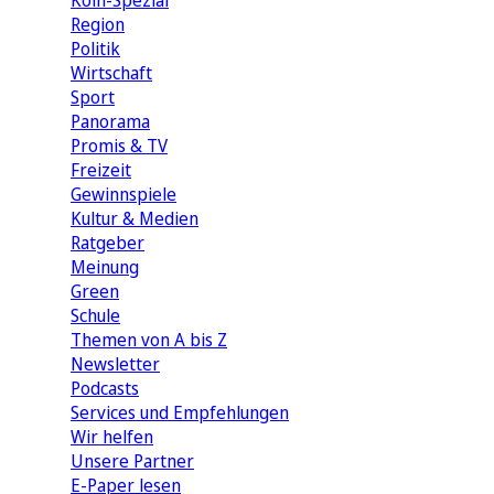
Köln-Spezial
Region
Politik
Wirtschaft
Sport
Panorama
Promis & TV
Freizeit
Gewinnspiele
Kultur & Medien
Ratgeber
Meinung
Green
Schule
Themen von A bis Z
Newsletter
Podcasts
Services und Empfehlungen
Wir helfen
Unsere Partner
E-Paper lesen