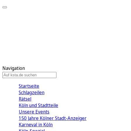
Mein KStA
Meine Artikel
Meine Region
Meine Newsletter
Mein KStA PLUS
Mein E-Paper
Navigation
Startseite
Schlagzeilen
Rätsel
Köln und Stadtteile
Unsere Events
150 Jahre Kölner Stadt-Anzeiger
Karneval in Köln