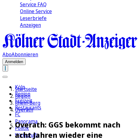
Service FAQ
Online Service
Leserbriefe
Anzeigen
Abo
Abonnieren
Anmelden
Köln
Startseite
Region
Region
Freizeit
Rhein-Berg
Restaurants
Overath
FC
Panorama
Overath: GGS bekommt nach
Politik
acht Jahren wieder eine
Wirtschaft