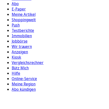
Abo
E-Paper
Meine Artikel
Shoppingwelt
Push
Testberichte
Immobilien
Jobbörse
Wir trauern
Anzeigen
Kiosk
Vergleichsrechner
Bütz Mich
Hilfe
Online-Service
Meine Region
Abo kündigen
FOLGEN SIE UNS
ENTDECKEN SIE UNSERE APP