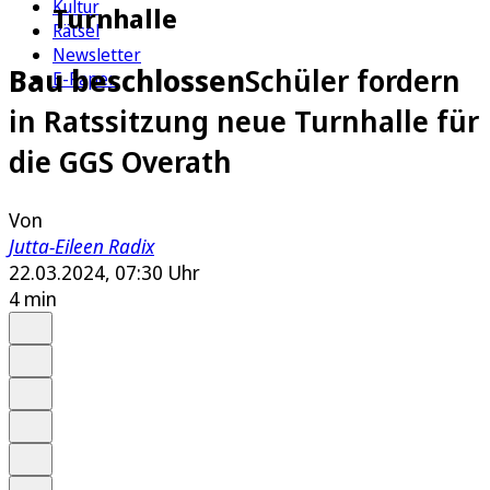
Kultur
Turnhalle
Rätsel
Newsletter
Bau beschlossen
Schüler fordern
E-Paper
in Ratssitzung neue Turnhalle für
die GGS Overath
Von
Jutta-Eileen Radix
22.03.2024, 07:30 Uhr
4 min
Auf Google bevorzugen
Anhören
Schrift
Merken
Drucken
Teilen