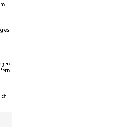
dem
g es
agen.
efern.
ich