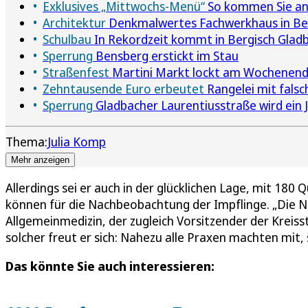
Exklusives „Mittwochs-Menü“
So kommen Sie an 
Architektur
Denkmalwertes Fachwerkhaus in Berg
Schulbau
In Rekordzeit kommt in Bergisch Glad
Sperrung
Bensberg erstickt im Stau
Straßenfest
Martini Markt lockt am Wochenend
Zehntausende Euro erbeutet
Rangelei mit falsc
Sperrung
Gladbacher Laurentiusstraße wird ein
Thema:
Julia Komp
Mehr anzeigen
Allerdings sei er auch in der glücklichen Lage, mit 18
können für die Nachbeobachtung der Impflinge. „Die Nac
Allgemeinmedizin, der zugleich Vorsitzender der Kreisst
solcher freut er sich: Nahezu alle Praxen machten mit,
Das könnte Sie auch interessieren: