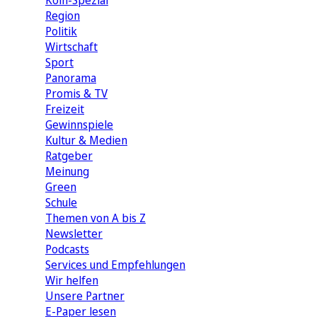
Köln-Spezial
Region
Politik
Wirtschaft
Sport
Panorama
Promis & TV
Freizeit
Gewinnspiele
Kultur & Medien
Ratgeber
Meinung
Green
Schule
Themen von A bis Z
Newsletter
Podcasts
Services und Empfehlungen
Wir helfen
Unsere Partner
E-Paper lesen