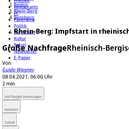
Freizeit
Region
Restaurants
Rhein-Berg
FC
Bensberg
Panorama
Politik
Rhein-Berg: Impfstart in rheinis
Wirtschaft
Kultur
Rätsel
Große Nachfrage
Rheinisch-Bergi
Newsletter
E-Paper
Von
Guido Wagner
08.04.2021, 06:00 Uhr
2 min
Auf Google bevorzugen
Anhören
Schrift