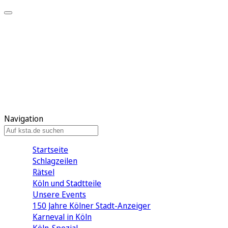
Mein KStA
Meine Artikel
Meine Region
Meine Newsletter
Mein KStA PLUS
Mein E-Paper
Navigation
Startseite
Schlagzeilen
Rätsel
Köln und Stadtteile
Unsere Events
150 Jahre Kölner Stadt-Anzeiger
Karneval in Köln