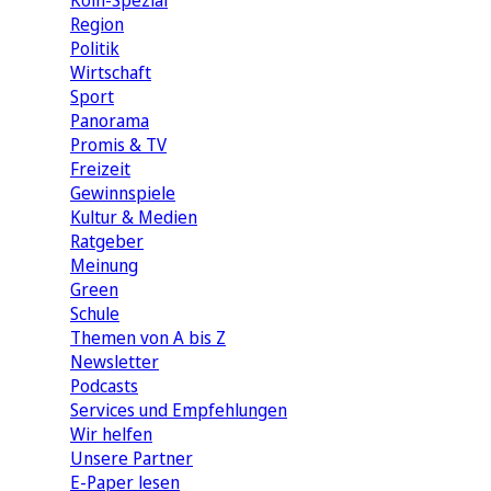
Köln-Spezial
Region
Politik
Wirtschaft
Sport
Panorama
Promis & TV
Freizeit
Gewinnspiele
Kultur & Medien
Ratgeber
Meinung
Green
Schule
Themen von A bis Z
Newsletter
Podcasts
Services und Empfehlungen
Wir helfen
Unsere Partner
E-Paper lesen