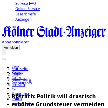
Service FAQ
Online Service
Leserbriefe
Anzeigen
Abo
Abonnieren
Anmelden
Köln
Startseite
Region
Region
Freizeit
Rhein-Berg
Restaurants
Rösrath
FC
Panorama
Rösrath: Politik will drastisch
Politik
erhöhte Grundsteuer vermeiden
Wirtschaft