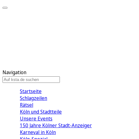
Mein KStA
Meine Artikel
Meine Region
Meine Newsletter
Mein KStA PLUS
Mein E-Paper
Navigation
Startseite
Schlagzeilen
Rätsel
Köln und Stadtteile
Unsere Events
150 Jahre Kölner Stadt-Anzeiger
Karneval in Köln