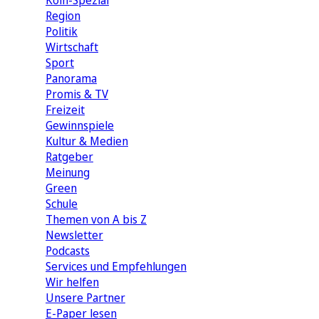
Köln-Spezial
Region
Politik
Wirtschaft
Sport
Panorama
Promis & TV
Freizeit
Gewinnspiele
Kultur & Medien
Ratgeber
Meinung
Green
Schule
Themen von A bis Z
Newsletter
Podcasts
Services und Empfehlungen
Wir helfen
Unsere Partner
E-Paper lesen