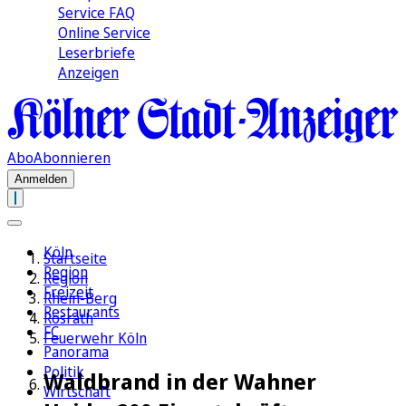
Service FAQ
Online Service
Leserbriefe
Anzeigen
Abo
Abonnieren
Anmelden
Köln
Startseite
Region
Region
Freizeit
Rhein-Berg
Restaurants
Rösrath
FC
Feuerwehr Köln
Panorama
Politik
Waldbrand in der Wahner
Wirtschaft