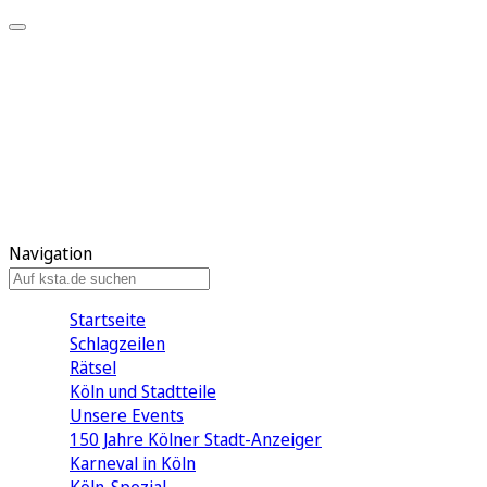
Mein KStA
Meine Artikel
Meine Region
Meine Newsletter
Mein KStA PLUS
Mein E-Paper
Navigation
Startseite
Schlagzeilen
Rätsel
Köln und Stadtteile
Unsere Events
150 Jahre Kölner Stadt-Anzeiger
Karneval in Köln