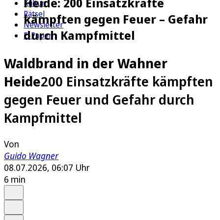
Heide: 200 Einsatzkräfte
Kultur
Rätsel
kämpften gegen Feuer – Gefahr
Newsletter
durch Kampfmittel
E-Paper
Waldbrand in der Wahner
Heide
200 Einsatzkräfte kämpften
gegen Feuer und Gefahr durch
Kampfmittel
Von
Guido Wagner
08.07.2026, 06:07 Uhr
6 min
Auf Google bevorzugen
Anhören
Schrift