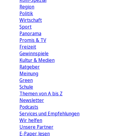
Köln-Spezial
Region
Politik
Wirtschaft
Sport
Panorama
Promis & TV
Freizeit
Gewinnspiele
Kultur & Medien
Ratgeber
Meinung
Green
Schule
Themen von A bis Z
Newsletter
Podcasts
Services und Empfehlungen
Wir helfen
Unsere Partner
E-Paper lesen