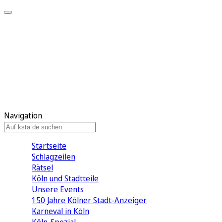
Mein KStA
Meine Artikel
Meine Region
Meine Newsletter
Mein KStA PLUS
Mein E-Paper
Navigation
Startseite
Schlagzeilen
Rätsel
Köln und Stadtteile
Unsere Events
150 Jahre Kölner Stadt-Anzeiger
Karneval in Köln