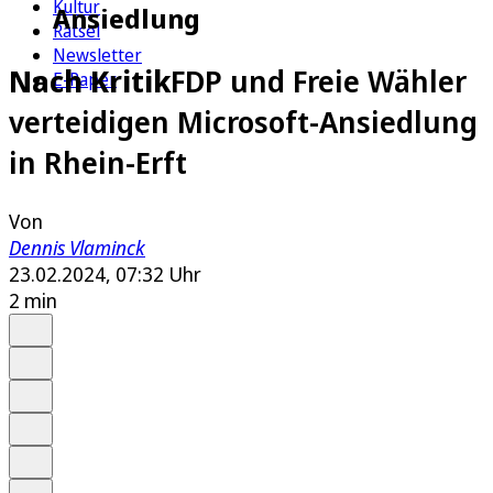
Kultur
Ansiedlung
Rätsel
Newsletter
Nach Kritik
FDP und Freie Wähler
E-Paper
verteidigen Microsoft-Ansiedlung
in Rhein-Erft
Von
Dennis Vlaminck
23.02.2024, 07:32 Uhr
2 min
Auf Google bevorzugen
Anhören
Schrift
Merken
Drucken
Teilen