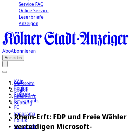
Service FAQ
Online Service
Leserbriefe
Anzeigen
Abo
Abonnieren
Anmelden
Köln
Startseite
Region
Region
Freizeit
Rhein-Erft
Restaurants
Bedburg
FC
Panorama
Rhein-Erft: FDP und Freie Wähler
Politik
verteidigen Microsoft-
Wirtschaft