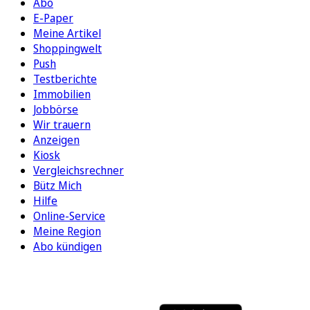
Abo
E-Paper
Meine Artikel
Shoppingwelt
Push
Testberichte
Immobilien
Jobbörse
Wir trauern
Anzeigen
Kiosk
Vergleichsrechner
Bütz Mich
Hilfe
Online-Service
Meine Region
Abo kündigen
FOLGEN SIE UNS
ENTDECKEN SIE UNSERE APP