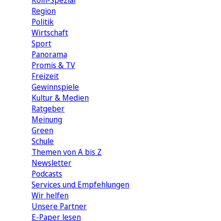
Köln-Spezial
Region
Politik
Wirtschaft
Sport
Panorama
Promis & TV
Freizeit
Gewinnspiele
Kultur & Medien
Ratgeber
Meinung
Green
Schule
Themen von A bis Z
Newsletter
Podcasts
Services und Empfehlungen
Wir helfen
Unsere Partner
E-Paper lesen