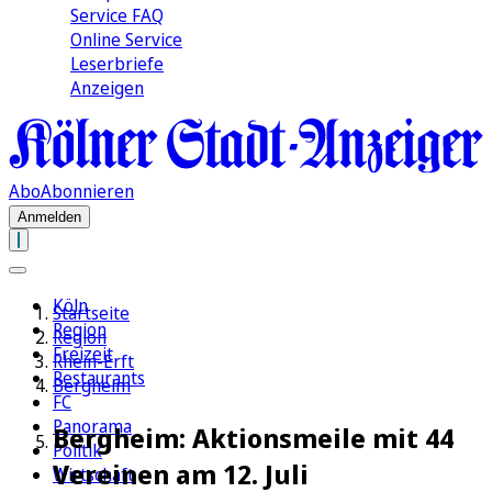
Service FAQ
Online Service
Leserbriefe
Anzeigen
Abo
Abonnieren
Anmelden
Köln
Startseite
Region
Region
Freizeit
Rhein-Erft
Restaurants
Bergheim
FC
Panorama
Bergheim: Aktionsmeile mit 44
Politik
Vereinen am 12. Juli
Wirtschaft