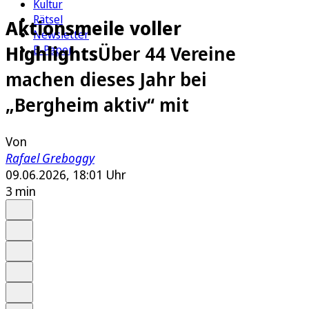
Kultur
Rätsel
Aktionsmeile voller
Newsletter
Highlights
Über 44 Vereine
E-Paper
machen dieses Jahr bei
„Bergheim aktiv“ mit
Von
Rafael Greboggy
09.06.2026, 18:01 Uhr
3 min
Auf Google bevorzugen
Anhören
Schrift
Merken
Drucken
Teilen