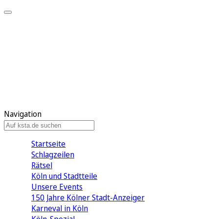
Mein KStA
Meine Artikel
Meine Region
Meine Newsletter
Mein KStA PLUS
Mein E-Paper
Navigation
Startseite
Schlagzeilen
Rätsel
Köln und Stadtteile
Unsere Events
150 Jahre Kölner Stadt-Anzeiger
Karneval in Köln