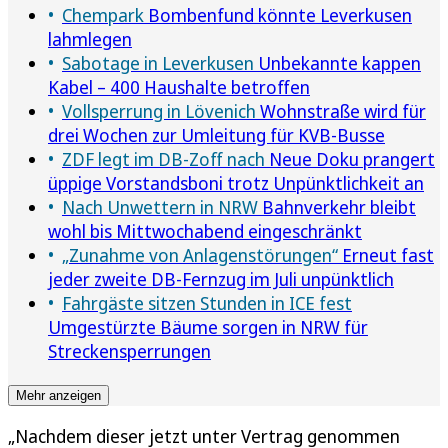
Chempark
Bombenfund könnte Leverkusen
lahmlegen
Sabotage in Leverkusen
Unbekannte kappen
Kabel – 400 Haushalte betroffen
Vollsperrung in Lövenich
Wohnstraße wird für
drei Wochen zur Umleitung für KVB-Busse
ZDF legt im DB-Zoff nach
Neue Doku prangert
üppige Vorstandsboni trotz Unpünktlichkeit an
Nach Unwettern in NRW
Bahnverkehr bleibt
wohl bis Mittwochabend eingeschränkt
„Zunahme von Anlagenstörungen“
Erneut fast
jeder zweite DB-Fernzug im Juli unpünktlich
Fahrgäste sitzen Stunden in ICE fest
Umgestürzte Bäume sorgen in NRW für
Streckensperrungen
Mehr anzeigen
„Nachdem dieser jetzt unter Vertrag genommen