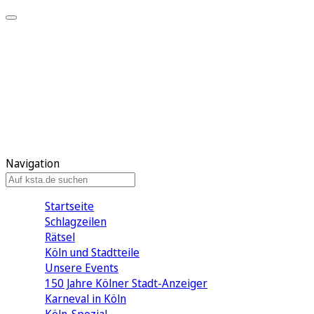
Mein KStA
Meine Artikel
Meine Region
Meine Newsletter
Mein KStA PLUS
Mein E-Paper
Navigation
Startseite
Schlagzeilen
Rätsel
Köln und Stadtteile
Unsere Events
150 Jahre Kölner Stadt-Anzeiger
Karneval in Köln