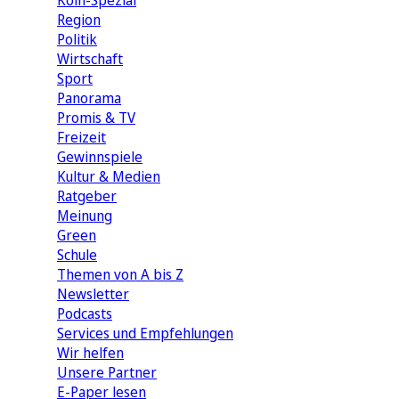
Köln-Spezial
Region
Politik
Wirtschaft
Sport
Panorama
Promis & TV
Freizeit
Gewinnspiele
Kultur & Medien
Ratgeber
Meinung
Green
Schule
Themen von A bis Z
Newsletter
Podcasts
Services und Empfehlungen
Wir helfen
Unsere Partner
E-Paper lesen