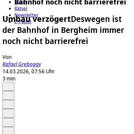
Bahnhof noch nicht barrierefrei
Kultur
Rätsel
Newsletter
Umbau verzögert
Deswegen ist
E-Paper
der Bahnhof in Bergheim immer
noch nicht barrierefrei
Von
Rafael Greboggy
14.03.2026, 07:56 Uhr
3 min
Auf Google bevorzugen
Anhören
Schrift
Merken
Drucken
Teilen