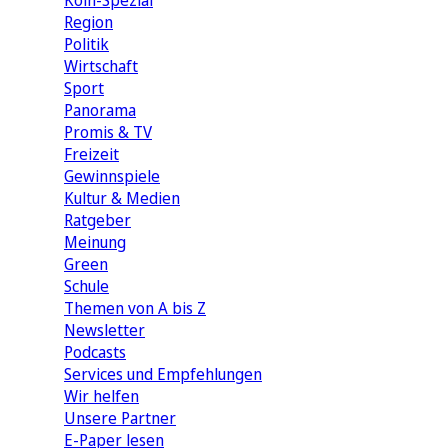
Köln-Spezial
Region
Politik
Wirtschaft
Sport
Panorama
Promis & TV
Freizeit
Gewinnspiele
Kultur & Medien
Ratgeber
Meinung
Green
Schule
Themen von A bis Z
Newsletter
Podcasts
Services und Empfehlungen
Wir helfen
Unsere Partner
E-Paper lesen