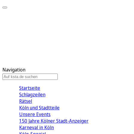
Mein KStA
Meine Artikel
Meine Region
Meine Newsletter
Mein KStA PLUS
Mein E-Paper
Navigation
Startseite
Schlagzeilen
Rätsel
Köln und Stadtteile
Unsere Events
150 Jahre Kölner Stadt-Anzeiger
Karneval in Köln