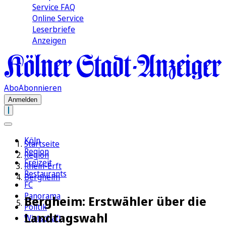
Service FAQ
Online Service
Leserbriefe
Anzeigen
Abo
Abonnieren
Anmelden
Köln
Startseite
Region
Region
Freizeit
Rhein-Erft
Restaurants
Bergheim
FC
Panorama
Bergheim: Erstwähler über die
Politik
Landtagswahl
Wirtschaft