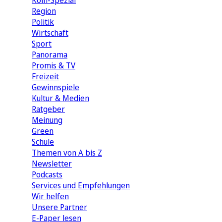
Köln-Spezial
Region
Politik
Wirtschaft
Sport
Panorama
Promis & TV
Freizeit
Gewinnspiele
Kultur & Medien
Ratgeber
Meinung
Green
Schule
Themen von A bis Z
Newsletter
Podcasts
Services und Empfehlungen
Wir helfen
Unsere Partner
E-Paper lesen