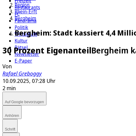
Freizeit
Region
Restaurants
Rhein-Erft
FC
Bergheim
Panorama
Politik
Bergheim: Stadt kassiert 4,4 Mill
Wirtschaft
Kultur
Rätsel
30 Prozent Eigenanteil
Bergheim k
Newsletter
E-Paper
Von
Rafael Greboggy
10.09.2025, 07:28 Uhr
2 min
Auf Google bevorzugen
Anhören
Schrift