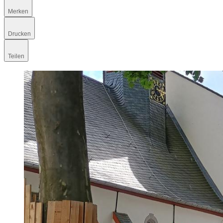
Merken
Drucken
Teilen