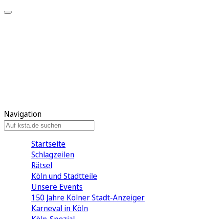
Mein KStA
Meine Artikel
Meine Region
Meine Newsletter
Mein KStA PLUS
Mein E-Paper
Navigation
Startseite
Schlagzeilen
Rätsel
Köln und Stadtteile
Unsere Events
150 Jahre Kölner Stadt-Anzeiger
Karneval in Köln