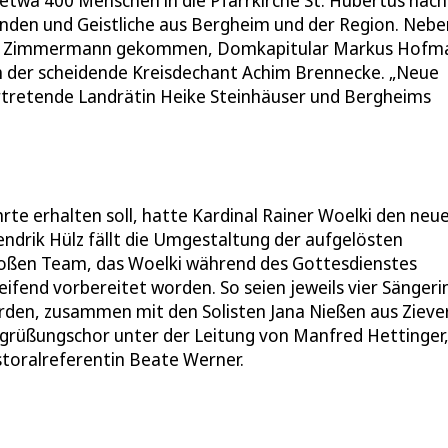
den und Geistliche aus Bergheim und der Region. Nebe
uido Zimmermann gekommen, Domkapitular Markus Hofm
ch der scheidende Kreisdechant Achim Brennecke. „Neue
ertretende Landrätin Heike Steinhäuser und Bergheims
te erhalten soll, hatte Kardinal Rainer Woelki den neu
Hendrik Hülz fällt die Umgestaltung der aufgelösten
roßen Team, das Woelki während des Gottesdienstes
eifend vorbereitet worden. So seien jeweils vier Sänger
rden, zusammen mit den Solisten Jana Nießen aus Zieve
Begrüßungschor unter der Leitung von Manfred Hettinger
toralreferentin Beate Werner.