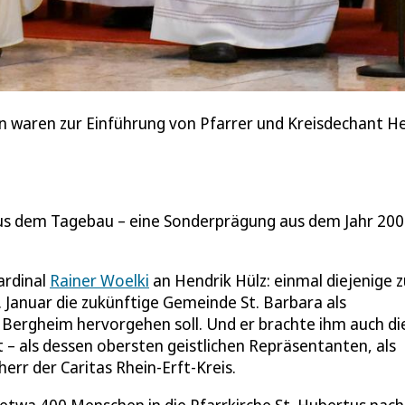
n waren zur Einführung von Pfarrer und Kreisdechant He
 aus dem Tagebau – eine Sonderprägung aus dem Jahr 20
ardinal
Rainer Woelki
an Hendrik Hülz: einmal diejenige 
. Januar die zukünftige Gemeinde St. Barbara als
Bergheim hervorgehen soll. Und er brachte ihm auch di
 – als dessen obersten geistlichen Repräsentanten, als
err der Caritas Rhein-Erft-Kreis.
twa 400 Menschen in die Pfarrkirche St. Hubertus nach