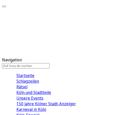
Mein KStA
Meine Artikel
Meine Region
Meine Newsletter
Mein KStA PLUS
Mein E-Paper
Navigation
Startseite
Schlagzeilen
Rätsel
Köln und Stadtteile
Unsere Events
150 Jahre Kölner Stadt-Anzeiger
Karneval in Köln