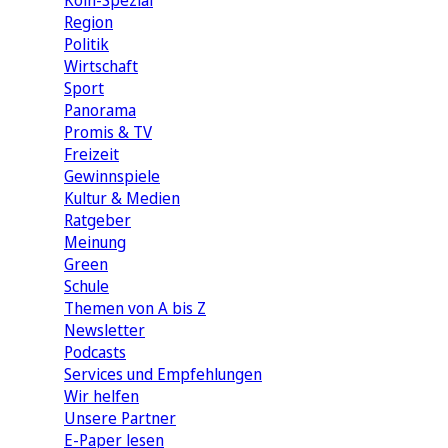
Köln-Spezial
Region
Politik
Wirtschaft
Sport
Panorama
Promis & TV
Freizeit
Gewinnspiele
Kultur & Medien
Ratgeber
Meinung
Green
Schule
Themen von A bis Z
Newsletter
Podcasts
Services und Empfehlungen
Wir helfen
Unsere Partner
E-Paper lesen