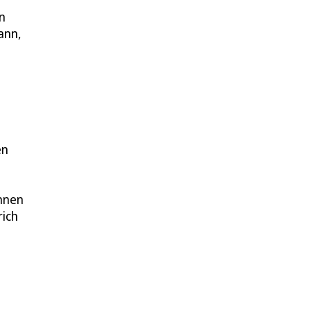
n
ann,
en
innen
rich
,