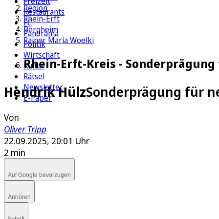
Freizeit
Region
Restaurants
Rhein-Erft
FC
Bergheim
Panorama
Rainer Maria Woelki
Politik
Wirtschaft
Rhein-Erft-Kreis - Sonderprägung
Kultur
Rätsel
Newsletter
Hendrik Hülz
Sonderprägung für ne
E-Paper
Von
Oliver Tripp
22.09.2025, 20:01 Uhr
2 min
Auf Google bevorzugen
Anhören