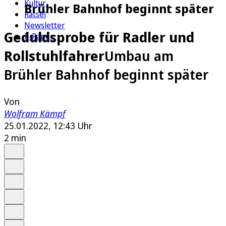
Kultur
Brühler Bahnhof beginnt später
Rätsel
Newsletter
Geduldsprobe für Radler und
E-Paper
Rollstuhlfahrer
Umbau am
Brühler Bahnhof beginnt später
Von
Wolfram Kämpf
25.01.2022, 12:43 Uhr
2 min
Auf Google bevorzugen
Anhören
Schrift
Merken
Drucken
Teilen