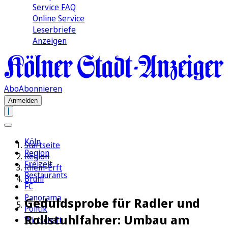
Service FAQ
Online Service
Leserbriefe
Anzeigen
Abo
Abonnieren
Anmelden
Köln
Startseite
Region
Region
Freizeit
Rhein-Erft
Restaurants
Brühl
FC
Panorama
Geduldsprobe für Radler und
Politik
Rollstuhlfahrer: Umbau am
Wirtschaft