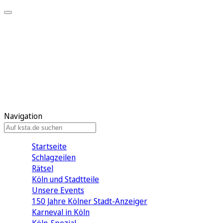
Mein KStA
Meine Artikel
Meine Region
Meine Newsletter
Mein KStA PLUS
Mein E-Paper
Navigation
Startseite
Schlagzeilen
Rätsel
Köln und Stadtteile
Unsere Events
150 Jahre Kölner Stadt-Anzeiger
Karneval in Köln