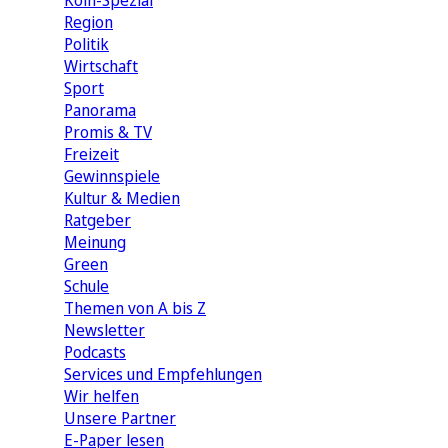
Köln-Spezial
Region
Politik
Wirtschaft
Sport
Panorama
Promis & TV
Freizeit
Gewinnspiele
Kultur & Medien
Ratgeber
Meinung
Green
Schule
Themen von A bis Z
Newsletter
Podcasts
Services und Empfehlungen
Wir helfen
Unsere Partner
E-Paper lesen