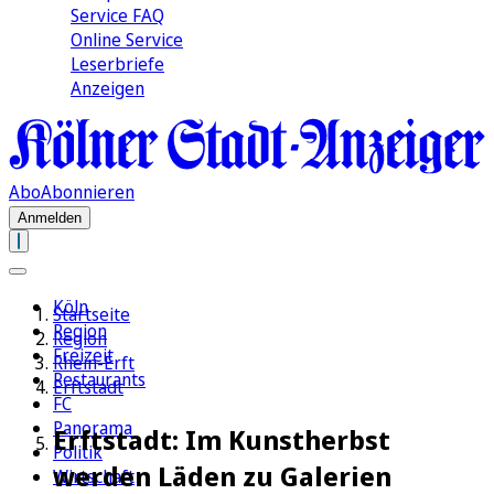
Service FAQ
Online Service
Leserbriefe
Anzeigen
Abo
Abonnieren
Anmelden
Köln
Startseite
Region
Region
Freizeit
Rhein-Erft
Restaurants
Erftstadt
FC
Panorama
Erftstadt: Im Kunstherbst
Politik
werden Läden zu Galerien
Wirtschaft