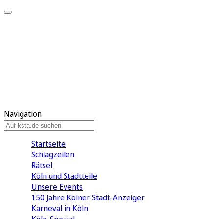
Mein KStA
Meine Artikel
Meine Region
Meine Newsletter
Mein KStA PLUS
Mein E-Paper
Navigation
Startseite
Schlagzeilen
Rätsel
Köln und Stadtteile
Unsere Events
150 Jahre Kölner Stadt-Anzeiger
Karneval in Köln