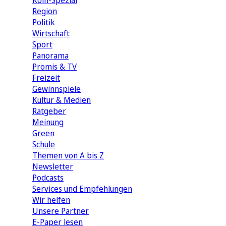
Köln-Spezial
Region
Politik
Wirtschaft
Sport
Panorama
Promis & TV
Freizeit
Gewinnspiele
Kultur & Medien
Ratgeber
Meinung
Green
Schule
Themen von A bis Z
Newsletter
Podcasts
Services und Empfehlungen
Wir helfen
Unsere Partner
E-Paper lesen