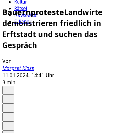
Kultur
Rätsel
Bauernproteste
Landwirte
Newsletter
demonstrieren friedlich in
E-Paper
Erftstadt und suchen das
Gespräch
Von
Margret Klose
11.01.2024, 14:41 Uhr
3 min
Auf Google bevorzugen
Anhören
Schrift
Merken
Drucken
Teilen