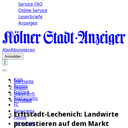
Service FAQ
Online Service
Leserbriefe
Anzeigen
Abo
Abonnieren
Anmelden
Köln
Startseite
Region
Region
Freizeit
Rhein-Erft
Restaurants
Erftstadt
FC
Panorama
Erftstadt-Lechenich: Landwirte
Politik
protestieren auf dem Markt
Wirtschaft