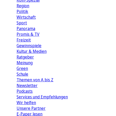
Köln-Spezial
Region
Politik
Wirtschaft
Sport
Panorama
Promis & TV
Freizeit
Gewinnspiele
Kultur & Medien
Ratgeber
Meinung
Green
Schule
Themen von A bis Z
Newsletter
Podcasts
Services und Empfehlungen
Wir helfen
Unsere Partner
E-Paper lesen