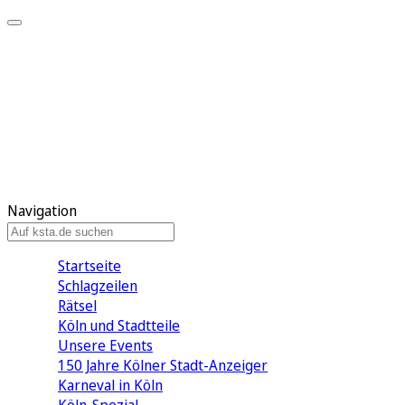
Mein KStA
Meine Artikel
Meine Region
Meine Newsletter
Mein KStA PLUS
Mein E-Paper
Navigation
Startseite
Schlagzeilen
Rätsel
Köln und Stadtteile
Unsere Events
150 Jahre Kölner Stadt-Anzeiger
Karneval in Köln