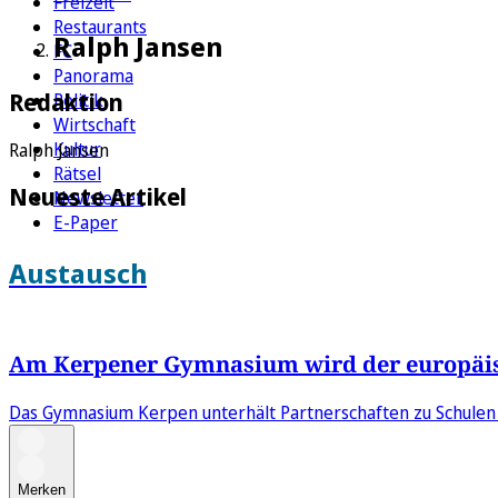
Freizeit
Restaurants
Ralph Jansen
FC
Panorama
Redaktion
Politik
Wirtschaft
Kultur
Ralph Jansen
Rätsel
Neueste Artikel
Newsletter
E-Paper
Austausch
Am Kerpener Gymnasium wird der europäis
Das Gymnasium Kerpen unterhält Partnerschaften zu Schulen 
Merken