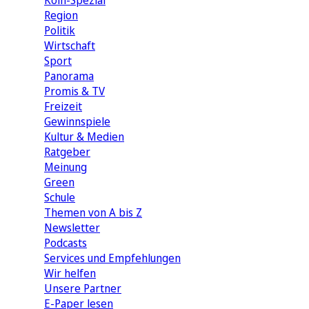
Köln-Spezial
Region
Politik
Wirtschaft
Sport
Panorama
Promis & TV
Freizeit
Gewinnspiele
Kultur & Medien
Ratgeber
Meinung
Green
Schule
Themen von A bis Z
Newsletter
Podcasts
Services und Empfehlungen
Wir helfen
Unsere Partner
E-Paper lesen