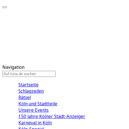
Mein KStA
Meine Artikel
Meine Region
Meine Newsletter
Mein KStA PLUS
Mein E-Paper
Navigation
Startseite
Schlagzeilen
Rätsel
Köln und Stadtteile
Unsere Events
150 Jahre Kölner Stadt-Anzeiger
Karneval in Köln