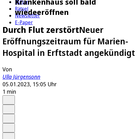
Krankenhaus soll bald
Kultur
Rätsel
wiedeeröffnen
Newsletter
E-Paper
Durch Flut zerstört
Neuer
Eröffnungszeitraum für Marien-
Hospital in Erftstadt angekündigt
Von
Ulla Jürgensonn
05.01.2023, 15:05 Uhr
1 min
Auf Google bevorzugen
Anhören
Schrift
Merken
Drucken