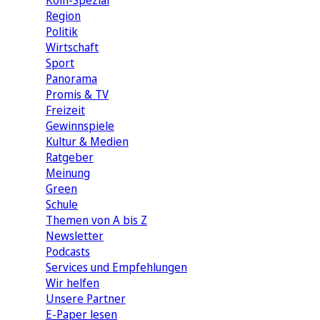
Köln-Spezial
Region
Politik
Wirtschaft
Sport
Panorama
Promis & TV
Freizeit
Gewinnspiele
Kultur & Medien
Ratgeber
Meinung
Green
Schule
Themen von A bis Z
Newsletter
Podcasts
Services und Empfehlungen
Wir helfen
Unsere Partner
E-Paper lesen