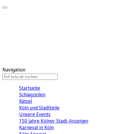
Mein KStA
Meine Artikel
Meine Region
Meine Newsletter
Mein KStA PLUS
Mein E-Paper
Navigation
Startseite
Schlagzeilen
Rätsel
Köln und Stadtteile
Unsere Events
150 Jahre Kölner Stadt-Anzeiger
Karneval in Köln