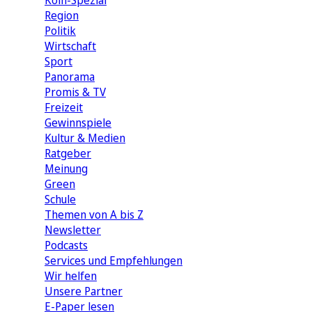
Köln-Spezial
Region
Politik
Wirtschaft
Sport
Panorama
Promis & TV
Freizeit
Gewinnspiele
Kultur & Medien
Ratgeber
Meinung
Green
Schule
Themen von A bis Z
Newsletter
Podcasts
Services und Empfehlungen
Wir helfen
Unsere Partner
E-Paper lesen