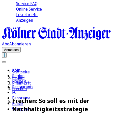
Service FAQ
Online Service
Leserbriefe
Anzeigen
Abo
Abonnieren
Anmelden
Köln
Startseite
Region
Region
Freizeit
Rhein-Erft
Restaurants
Frechen
FC
Panorama
Frechen: So soll es mit der
Politik
Nachhaltigkeitsstrategie
Wirtschaft