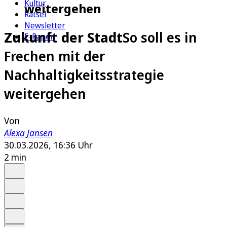
Kultur
weitergehen
Rätsel
Newsletter
Zukunft der Stadt
So soll es in
E-Paper
Frechen mit der
Nachhaltigkeitsstrategie
weitergehen
Von
Alexa Jansen
30.03.2026, 16:36 Uhr
2 min
Auf Google bevorzugen
Anhören
Schrift
Merken