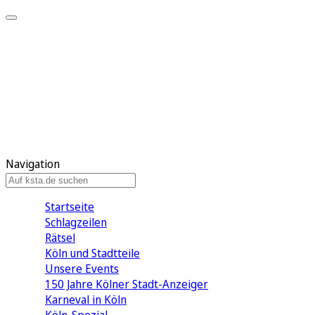
Mein KStA
Meine Artikel
Meine Region
Meine Newsletter
Mein KStA PLUS
Mein E-Paper
Navigation
Startseite
Schlagzeilen
Rätsel
Köln und Stadtteile
Unsere Events
150 Jahre Kölner Stadt-Anzeiger
Karneval in Köln