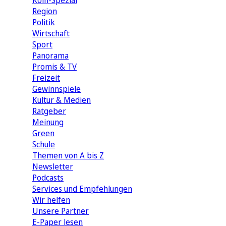
Köln-Spezial
Region
Politik
Wirtschaft
Sport
Panorama
Promis & TV
Freizeit
Gewinnspiele
Kultur & Medien
Ratgeber
Meinung
Green
Schule
Themen von A bis Z
Newsletter
Podcasts
Services und Empfehlungen
Wir helfen
Unsere Partner
E-Paper lesen