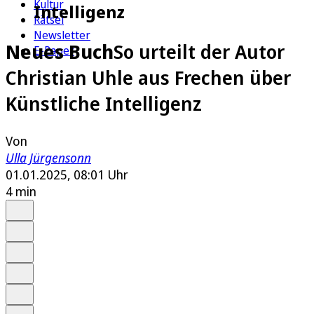
Kultur
Intelligenz
Rätsel
Newsletter
Neues Buch
So urteilt der Autor
E-Paper
Christian Uhle aus Frechen über
Künstliche Intelligenz
Von
Ulla Jürgensonn
01.01.2025, 08:01 Uhr
4 min
Auf Google bevorzugen
Anhören
Schrift
Merken
Drucken
Teilen