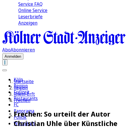
Service FAQ
Online Service
Leserbriefe
Anzeigen
Abo
Abonnieren
Anmelden
Köln
Startseite
Region
Region
Freizeit
Rhein-Erft
Restaurants
Frechen
FC
Panorama
Frechen: So urteilt der Autor
Politik
Christian Uhle über Künstliche
Wirtschaft