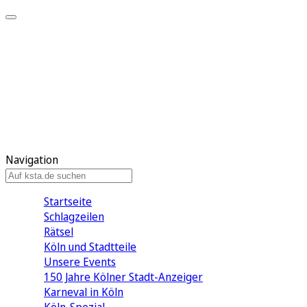
Mein KStA
Meine Artikel
Meine Region
Meine Newsletter
Mein KStA PLUS
Mein E-Paper
Navigation
Startseite
Schlagzeilen
Rätsel
Köln und Stadtteile
Unsere Events
150 Jahre Kölner Stadt-Anzeiger
Karneval in Köln