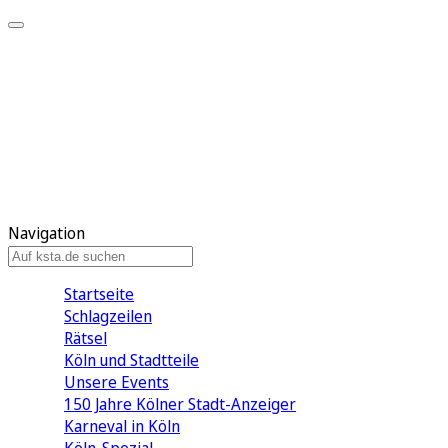
Mein KStA
Meine Artikel
Meine Region
Meine Newsletter
Mein KStA PLUS
Mein E-Paper
Navigation
Startseite
Schlagzeilen
Rätsel
Köln und Stadtteile
Unsere Events
150 Jahre Kölner Stadt-Anzeiger
Karneval in Köln