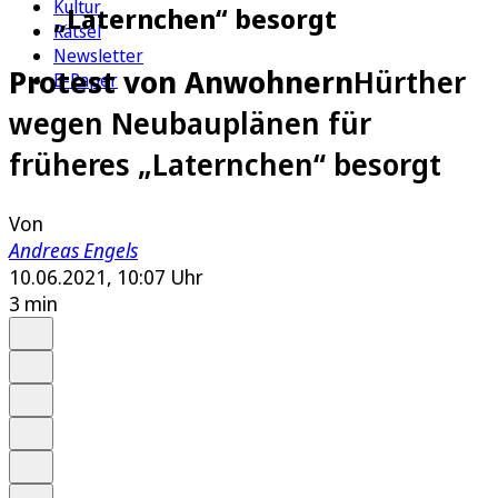
Kultur
„Laternchen“ besorgt
Rätsel
Newsletter
Protest von Anwohnern
Hürther
E-Paper
wegen Neubauplänen für
früheres „Laternchen“ besorgt
Von
Andreas Engels
10.06.2021, 10:07 Uhr
3 min
Auf Google bevorzugen
Anhören
Schrift
Merken
Drucken
Teilen