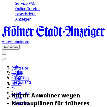
Service FAQ
Online Service
Leserbriefe
Anzeigen
Abo
Abonnieren
Anmelden
Köln
Startseite
Region
Region
Freizeit
Rhein-Erft
Restaurants
Hürth
FC
Panorama
Hürth: Anwohner wegen
Politik
Neubauplänen für früheres
Wirtschaft