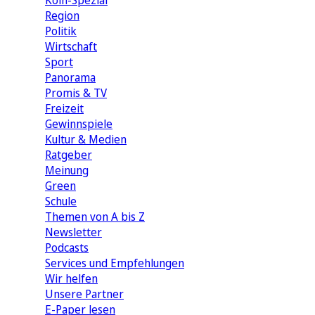
Köln-Spezial
Region
Politik
Wirtschaft
Sport
Panorama
Promis & TV
Freizeit
Gewinnspiele
Kultur & Medien
Ratgeber
Meinung
Green
Schule
Themen von A bis Z
Newsletter
Podcasts
Services und Empfehlungen
Wir helfen
Unsere Partner
E-Paper lesen