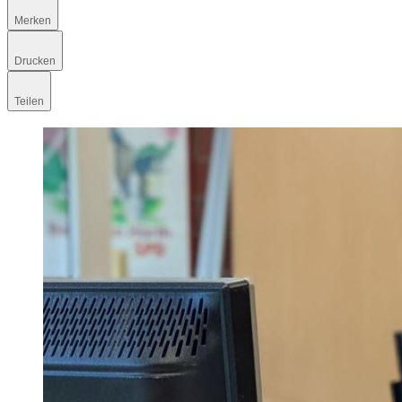
Merken
Drucken
Teilen