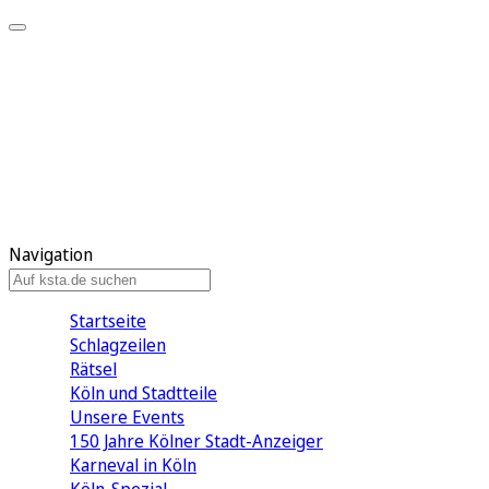
Mein KStA
Meine Artikel
Meine Region
Meine Newsletter
Mein KStA PLUS
Mein E-Paper
Navigation
Startseite
Schlagzeilen
Rätsel
Köln und Stadtteile
Unsere Events
150 Jahre Kölner Stadt-Anzeiger
Karneval in Köln