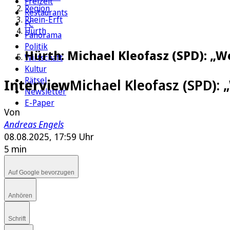
Freizeit
Region
Restaurants
Rhein-Erft
FC
Hürth
Panorama
Politik
Hürth: Michael Kleofasz (SPD): „
Wirtschaft
Kultur
Rätsel
Interview
Michael Kleofasz (SPD)
Newsletter
E-Paper
Von
Andreas Engels
08.08.2025, 17:59 Uhr
5 min
Auf Google bevorzugen
Anhören
Schrift