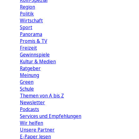
Köln-Spezial
Region
Politik
Wirtschaft
Sport
Panorama
Promis & TV
Freizeit
Gewinnspiele
Kultur & Medien
Ratgeber
Meinung
Green
Schule
Themen von A bis Z
Newsletter
Podcasts
Services und Empfehlungen
Wir helfen
Unsere Partner
E-Paper lesen