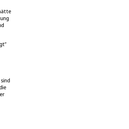
hätte
rung
nd
gt
 sind
die
er