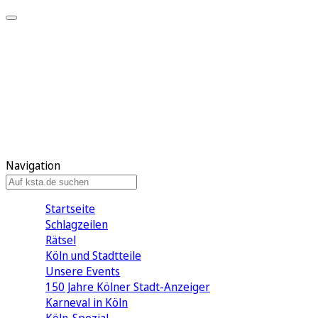
Mein KStA
Meine Artikel
Meine Region
Meine Newsletter
Mein KStA PLUS
Mein E-Paper
Navigation
Startseite
Schlagzeilen
Rätsel
Köln und Stadtteile
Unsere Events
150 Jahre Kölner Stadt-Anzeiger
Karneval in Köln