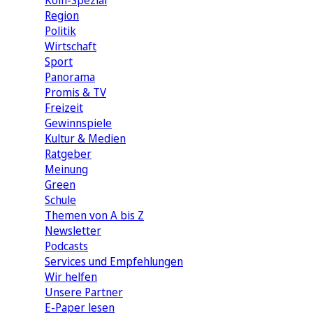
Köln-Spezial
Region
Politik
Wirtschaft
Sport
Panorama
Promis & TV
Freizeit
Gewinnspiele
Kultur & Medien
Ratgeber
Meinung
Green
Schule
Themen von A bis Z
Newsletter
Podcasts
Services und Empfehlungen
Wir helfen
Unsere Partner
E-Paper lesen