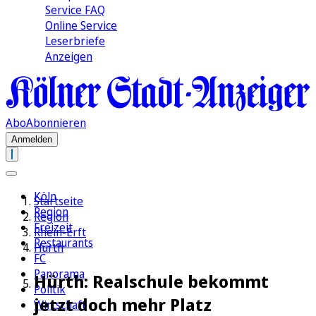
Service FAQ
Online Service
Leserbriefe
Anzeigen
Abo
Abonnieren
Anmelden
Köln
Startseite
Region
Region
Freizeit
Rhein-Erft
Restaurants
Hürth
FC
Panorama
Hürth: Realschule bekommt
Politik
jetzt doch mehr Platz
Wirtschaft