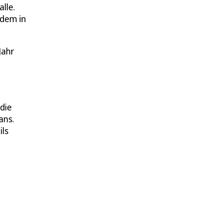
lle.
rdem in
Jahr
die
ans.
ils