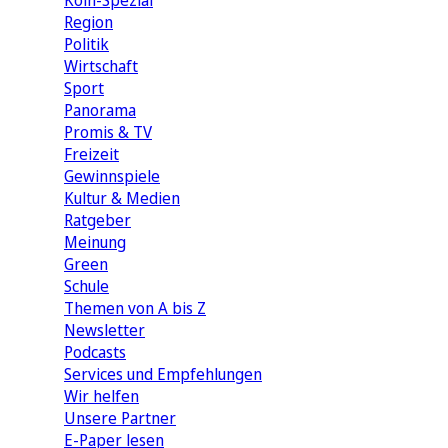
Köln-Spezial
Region
Politik
Wirtschaft
Sport
Panorama
Promis & TV
Freizeit
Gewinnspiele
Kultur & Medien
Ratgeber
Meinung
Green
Schule
Themen von A bis Z
Newsletter
Podcasts
Services und Empfehlungen
Wir helfen
Unsere Partner
E-Paper lesen