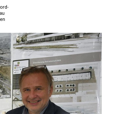
nord-
bau
den