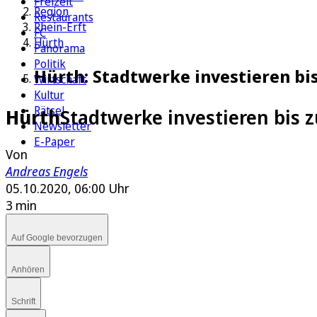
Freizeit
Region
Restaurants
Rhein-Erft
FC
Hürth
Panorama
Politik
Hürth: Stadtwerke investieren bi
Wirtschaft
Kultur
Rätsel
Hürth
Stadtwerke investieren bis 
Newsletter
E-Paper
Von
Andreas Engels
05.10.2020, 06:00 Uhr
3 min
Auf Google bevorzugen
Anhören
Schrift