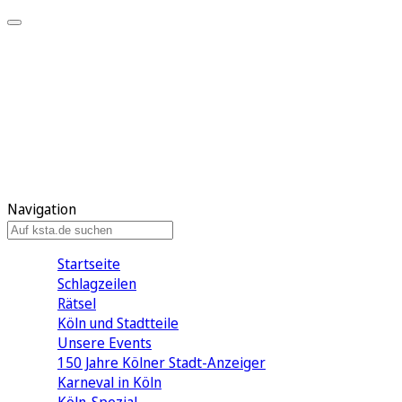
Mein KStA
Meine Artikel
Meine Region
Meine Newsletter
Mein KStA PLUS
Mein E-Paper
Navigation
Startseite
Schlagzeilen
Rätsel
Köln und Stadtteile
Unsere Events
150 Jahre Kölner Stadt-Anzeiger
Karneval in Köln