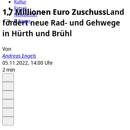
Kultur
Rätsel
1,7 Millionen Euro Zuschuss
Land
Newsletter
fördert neue Rad- und Gehwege
E-Paper
in Hürth und Brühl
Von
Andreas Engels
05.11.2022, 14:00 Uhr
2 min
Auf Google bevorzugen
Anhören
Schrift
Merken
Drucken
Teilen