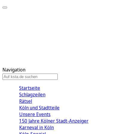
Mein KStA
Meine Artikel
Meine Region
Meine Newsletter
Mein KStA PLUS
Mein E-Paper
Navigation
Startseite
Schlagzeilen
Rätsel
Köln und Stadtteile
Unsere Events
150 Jahre Kölner Stadt-Anzeiger
Karneval in Köln