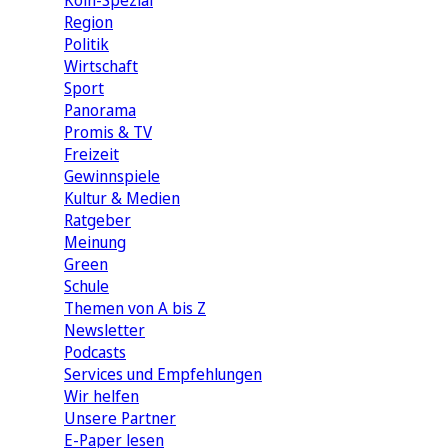
Köln-Spezial
Region
Politik
Wirtschaft
Sport
Panorama
Promis & TV
Freizeit
Gewinnspiele
Kultur & Medien
Ratgeber
Meinung
Green
Schule
Themen von A bis Z
Newsletter
Podcasts
Services und Empfehlungen
Wir helfen
Unsere Partner
E-Paper lesen