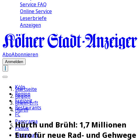
Service FAQ
Online Service
Leserbriefe
Anzeigen
Abo
Abonnieren
Anmelden
Köln
Startseite
Region
Region
Freizeit
Rhein-Erft
Restaurants
Hürth
FC
Panorama
Hürth und Brühl: 1,7 Millionen
Politik
Euro für neue Rad- und Gehwege
Wirtschaft