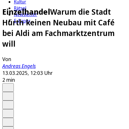
Kultur
Rätsel
Einzelhandel
Warum die Stadt
Newsletter
Hürth keinen Neubau mit Café
E-Paper
bei Aldi am Fachmarktzentrum
will
Von
Andreas Engels
13.03.2025, 12:03 Uhr
2 min
Auf Google bevorzugen
Anhören
Schrift
Merken
Drucken
Teilen