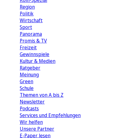
Köln-Spezial
Region
Politik
Wirtschaft
Sport
Panorama
Promis & TV
Freizeit
Gewinnspiele
Kultur & Medien
Ratgeber
Meinung
Green
Schule
Themen von A bis Z
Newsletter
Podcasts
Services und Empfehlungen
Wir helfen
Unsere Partner
E-Paper lesen