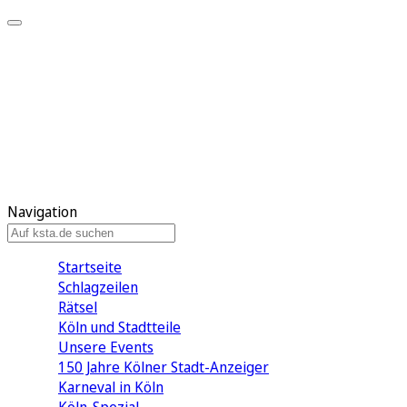
Mein KStA
Meine Artikel
Meine Region
Meine Newsletter
Mein KStA PLUS
Mein E-Paper
Navigation
Startseite
Schlagzeilen
Rätsel
Köln und Stadtteile
Unsere Events
150 Jahre Kölner Stadt-Anzeiger
Karneval in Köln