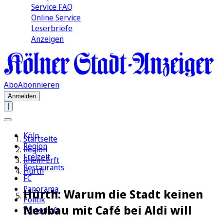
Service FAQ
Online Service
Leserbriefe
Anzeigen
Abo
Abonnieren
Anmelden
Köln
Startseite
Region
Region
Freizeit
Rhein-Erft
Restaurants
Hürth
FC
Panorama
Hürth: Warum die Stadt keinen
Politik
Neubau mit Café bei Aldi will
Wirtschaft