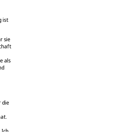
 ist
r sie
chaft
e als
nd
 die
at.
„Ich