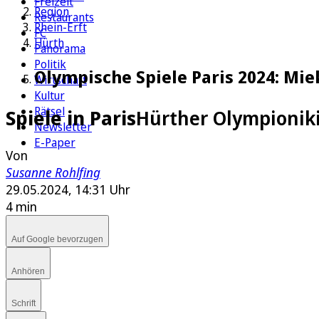
Freizeit
Region
Restaurants
Rhein-Erft
FC
Hürth
Panorama
Politik
Olympische Spiele Paris 2024: Mi
Wirtschaft
Kultur
Rätsel
Spiele in Paris
Hürther Olympionikin
Newsletter
E-Paper
Von
Susanne Rohlfing
29.05.2024, 14:31 Uhr
4 min
Auf Google bevorzugen
Anhören
Schrift