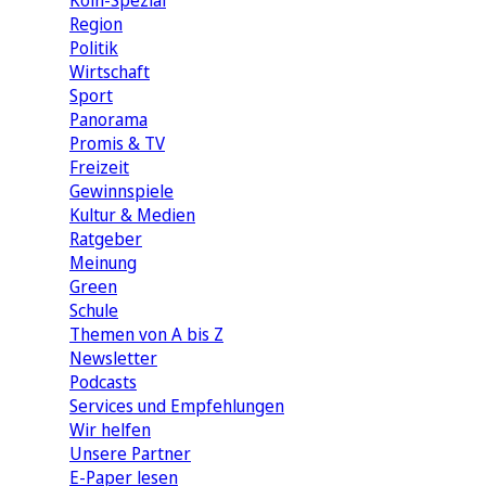
Köln-Spezial
Region
Politik
Wirtschaft
Sport
Panorama
Promis & TV
Freizeit
Gewinnspiele
Kultur & Medien
Ratgeber
Meinung
Green
Schule
Themen von A bis Z
Newsletter
Podcasts
Services und Empfehlungen
Wir helfen
Unsere Partner
E-Paper lesen