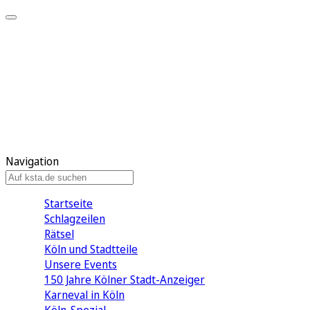
Mein KStA
Meine Artikel
Meine Region
Meine Newsletter
Mein KStA PLUS
Mein E-Paper
Navigation
Startseite
Schlagzeilen
Rätsel
Köln und Stadtteile
Unsere Events
150 Jahre Kölner Stadt-Anzeiger
Karneval in Köln