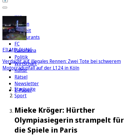
Köln
Region
Freizeit
Restaurants
FC
EILMELDUNG
Panorama
Politik
Verdacht auf illegales Rennen: Zwei Tote bei schwerem
Wirtschaft
Motorradunfall auf der L124 in Köln
Kultur
Rätsel
Newsletter
Startseite
E-Paper
Sport
Mieke Kröger: Hürther
Olympiasiegerin strampelt für
die Spiele in Paris