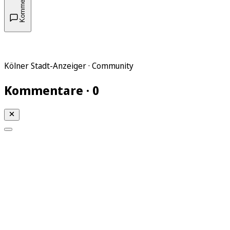
Kommentare
Kölner Stadt-Anzeiger · Community
Kommentare · 0
Mein KStA
Meine Artikel
Meine Region
Meine Newsletter
Mein KStA PLUS
Mein E-Paper