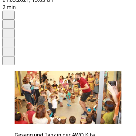
2 min
Auf Google bevorzugen
Anhören
Schrift
Merken
Drucken
Teilen
Gesang und Tanz in der AWO Kita