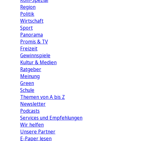
Köln-Spezial
Region
Politik
Wirtschaft
Sport
Panorama
Promis & TV
Freizeit
Gewinnspiele
Kultur & Medien
Ratgeber
Meinung
Green
Schule
Themen von A bis Z
Newsletter
Podcasts
Services und Empfehlungen
Wir helfen
Unsere Partner
E-Paper lesen