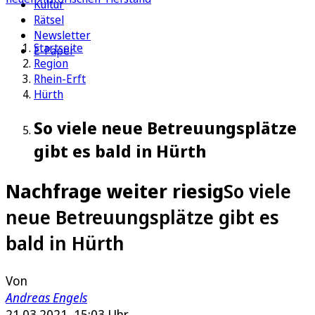
Kultur
Rätsel
Newsletter
Startseite
E-Paper
Region
Rhein-Erft
Hürth
So viele neue Betreuungsplätze
gibt es bald in Hürth
Nachfrage weiter riesig
So viele
neue Betreuungsplätze gibt es
bald in Hürth
Von
Andreas Engels
21.03.2021, 15:03 Uhr