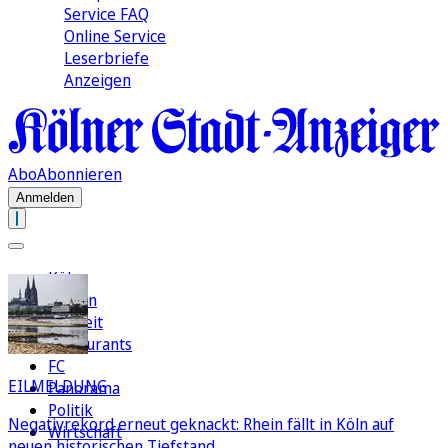
Service FAQ
Online Service
Leserbriefe
Anzeigen
Abo
Abonnieren
Anmelden
Köln
Region
Freizeit
Restaurants
FC
EILMELDUNG
Panorama
Politik
Negativrekord erneut geknackt: Rhein fällt in Köln auf
Wirtschaft
neuen historischen Tiefstand