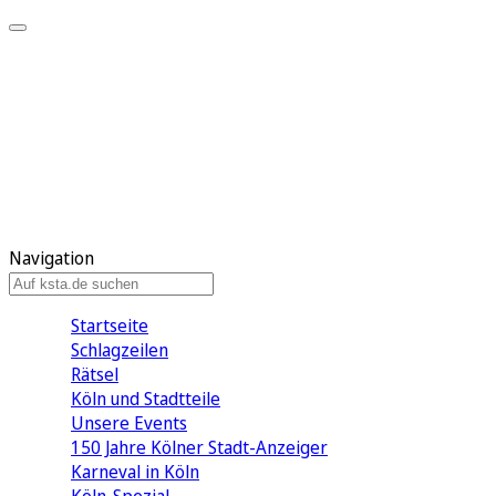
Mein KStA
Meine Artikel
Meine Region
Meine Newsletter
Mein KStA PLUS
Mein E-Paper
Navigation
Startseite
Schlagzeilen
Rätsel
Köln und Stadtteile
Unsere Events
150 Jahre Kölner Stadt-Anzeiger
Karneval in Köln