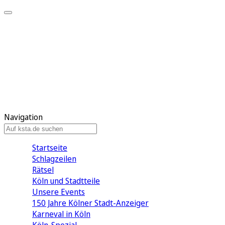
Mein KStA
Meine Artikel
Meine Region
Meine Newsletter
Mein KStA PLUS
Mein E-Paper
Navigation
Startseite
Schlagzeilen
Rätsel
Köln und Stadtteile
Unsere Events
150 Jahre Kölner Stadt-Anzeiger
Karneval in Köln