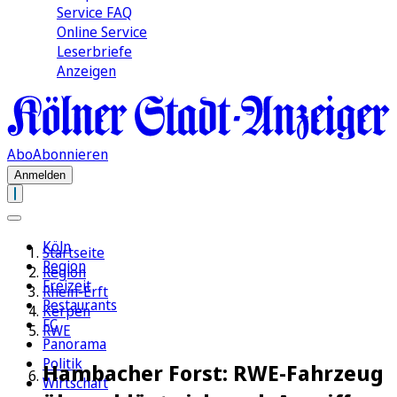
Service FAQ
Online Service
Leserbriefe
Anzeigen
Abo
Abonnieren
Anmelden
Köln
Startseite
Region
Region
Freizeit
Rhein-Erft
Restaurants
Kerpen
FC
RWE
Panorama
Politik
Hambacher Forst: RWE-Fahrzeug
Wirtschaft