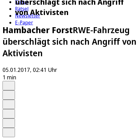
überschlägt sich nach Angriff
Kultur
Rätsel
von Aktivisten
Newsletter
E-Paper
Hambacher Forst
RWE-Fahrzeug
überschlägt sich nach Angriff von
Aktivisten
05.01.2017, 02:41 Uhr
1 min
Auf Google bevorzugen
Anhören
Schrift
Merken
Drucken
Teilen