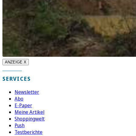
ANZEIGE X
SERVICES
Newsletter
Abo
E-Paper
Meine Artikel
Shoppingwelt
Push
Testberichte