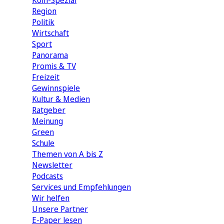
Köln-Spezial
Region
Politik
Wirtschaft
Sport
Panorama
Promis & TV
Freizeit
Gewinnspiele
Kultur & Medien
Ratgeber
Meinung
Green
Schule
Themen von A bis Z
Newsletter
Podcasts
Services und Empfehlungen
Wir helfen
Unsere Partner
E-Paper lesen