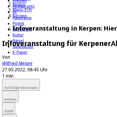
Freizeit
Region
Restaurants
Rhein-Erft
FC
Kerpen
Panorama
Politik
Infoveranstaltung in Kerpen: Hier 
Wirtschaft
Kultur
Rätsel
Infoveranstaltung für Kerpener
A
Newsletter
E-Paper
Von
Wilfried Meisen
27.05.2022, 08:45 Uhr
1 min
Auf Google bevorzugen
Anhören
Schrift