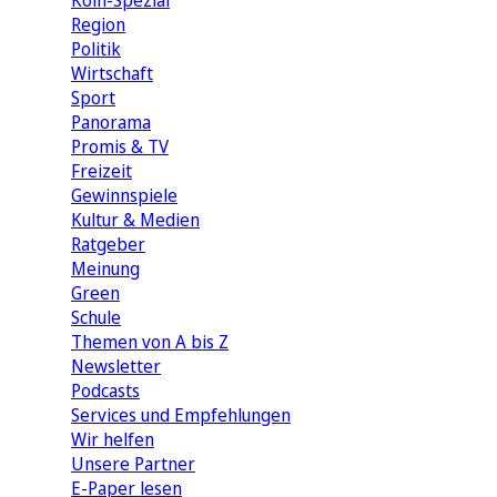
Köln-Spezial
Region
Politik
Wirtschaft
Sport
Panorama
Promis & TV
Freizeit
Gewinnspiele
Kultur & Medien
Ratgeber
Meinung
Green
Schule
Themen von A bis Z
Newsletter
Podcasts
Services und Empfehlungen
Wir helfen
Unsere Partner
E-Paper lesen