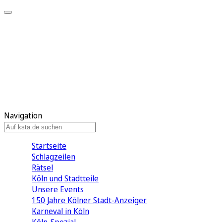
Mein KStA
Meine Artikel
Meine Region
Meine Newsletter
Mein KStA PLUS
Mein E-Paper
Navigation
Startseite
Schlagzeilen
Rätsel
Köln und Stadtteile
Unsere Events
150 Jahre Kölner Stadt-Anzeiger
Karneval in Köln