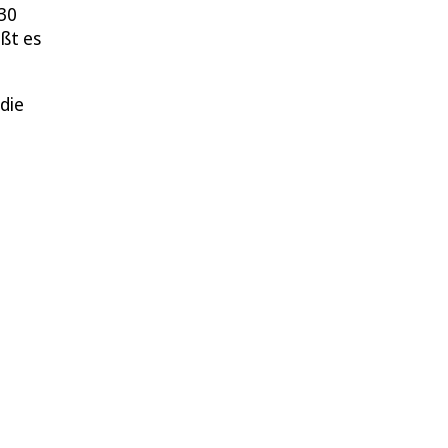
930
ßt es
die
e