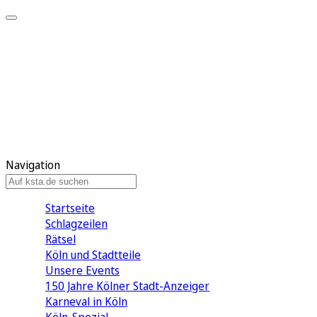
Mein KStA
Meine Artikel
Meine Region
Meine Newsletter
Mein KStA PLUS
Mein E-Paper
Navigation
Startseite
Schlagzeilen
Rätsel
Köln und Stadtteile
Unsere Events
150 Jahre Kölner Stadt-Anzeiger
Karneval in Köln