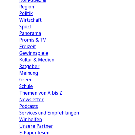
Köln-Spezial
Region
Politik
Wirtschaft
Sport
Panorama
Promis & TV
Freizeit
Gewinnspiele
Kultur & Medien
Ratgeber
Meinung
Green
Schule
Themen von A bis Z
Newsletter
Podcasts
Services und Empfehlungen
Wir helfen
Unsere Partner
E-Paper lesen