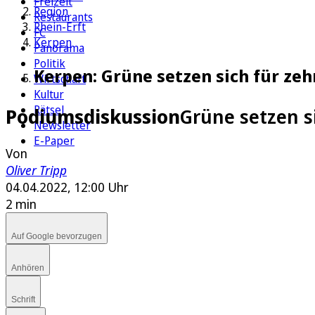
Freizeit
Region
Restaurants
Rhein-Erft
FC
Kerpen
Panorama
Politik
Kerpen: Grüne setzen sich für ze
Wirtschaft
Kultur
Rätsel
Podiumsdiskussion
Grüne setzen s
Newsletter
E-Paper
Von
Oliver Tripp
04.04.2022, 12:00 Uhr
2 min
Auf Google bevorzugen
Anhören
Schrift