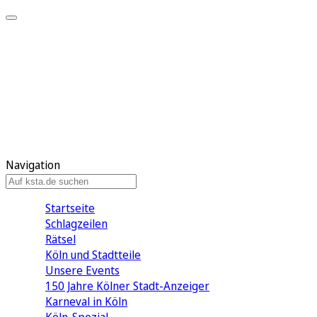
Mein KStA
Meine Artikel
Meine Region
Meine Newsletter
Mein KStA PLUS
Mein E-Paper
Navigation
Startseite
Schlagzeilen
Rätsel
Köln und Stadtteile
Unsere Events
150 Jahre Kölner Stadt-Anzeiger
Karneval in Köln