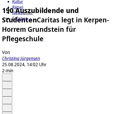
Kultur
Rätsel
190 Auszubildende und
Newsletter
Studenten
Caritas legt in Kerpen-
E-Paper
Horrem Grundstein für
Pflegeschule
Von
Christina Jürgensen
25.08.2024, 14:02 Uhr
2 min
Auf Google bevorzugen
Anhören
Schrift
Merken
Drucken
Teilen