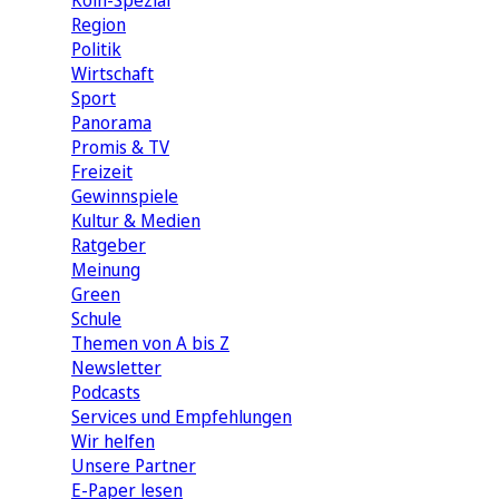
Köln-Spezial
Region
Politik
Wirtschaft
Sport
Panorama
Promis & TV
Freizeit
Gewinnspiele
Kultur & Medien
Ratgeber
Meinung
Green
Schule
Themen von A bis Z
Newsletter
Podcasts
Services und Empfehlungen
Wir helfen
Unsere Partner
E-Paper lesen