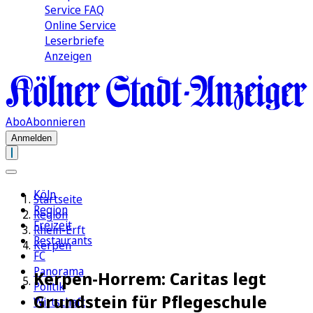
Service FAQ
Online Service
Leserbriefe
Anzeigen
Abo
Abonnieren
Anmelden
Köln
Startseite
Region
Region
Freizeit
Rhein-Erft
Restaurants
Kerpen
FC
Panorama
Kerpen-Horrem: Caritas legt
Politik
Grundstein für Pflegeschule
Wirtschaft