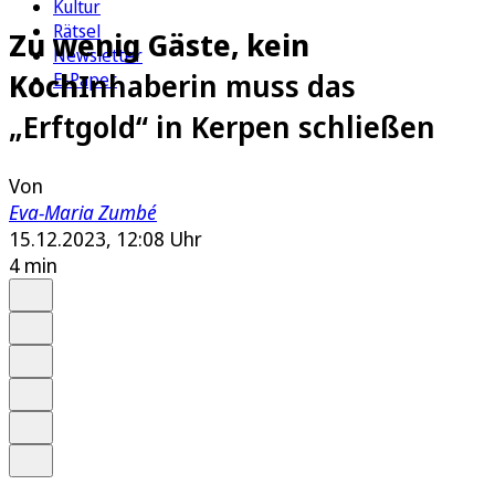
Kultur
Rätsel
Zu wenig Gäste, kein
Newsletter
Koch
Inhaberin muss das
E-Paper
„Erftgold“ in Kerpen schließen
Von
Eva-Maria Zumbé
15.12.2023, 12:08 Uhr
4 min
Auf Google bevorzugen
Anhören
Schrift
Merken
Drucken
Teilen