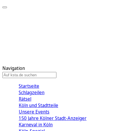
Mein KStA
Meine Artikel
Meine Region
Meine Newsletter
Mein KStA PLUS
Mein E-Paper
Navigation
Startseite
Schlagzeilen
Rätsel
Köln und Stadtteile
Unsere Events
150 Jahre Kölner Stadt-Anzeiger
Karneval in Köln