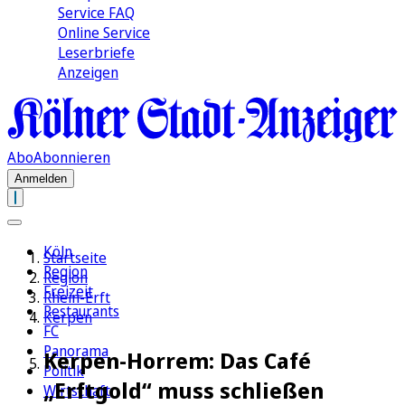
Service FAQ
Online Service
Leserbriefe
Anzeigen
Abo
Abonnieren
Anmelden
Köln
Startseite
Region
Region
Freizeit
Rhein-Erft
Restaurants
Kerpen
FC
Panorama
Kerpen-Horrem: Das Café
Politik
„Erftgold“ muss schließen
Wirtschaft