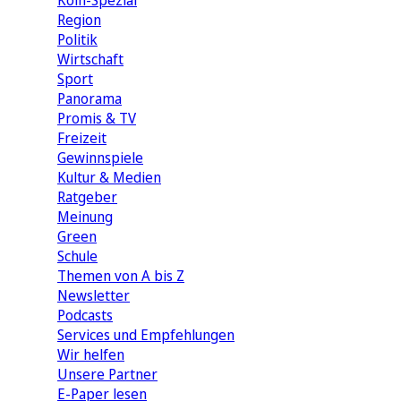
Köln-Spezial
Region
Politik
Wirtschaft
Sport
Panorama
Promis & TV
Freizeit
Gewinnspiele
Kultur & Medien
Ratgeber
Meinung
Green
Schule
Themen von A bis Z
Newsletter
Podcasts
Services und Empfehlungen
Wir helfen
Unsere Partner
E-Paper lesen