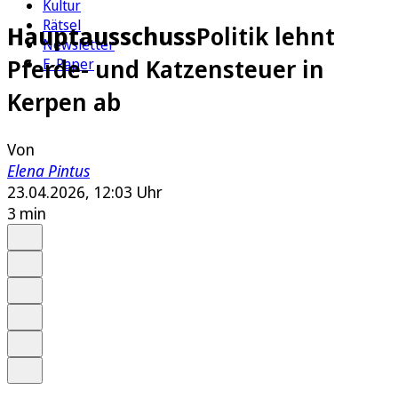
Kultur
Rätsel
Hauptausschuss
Politik lehnt
Newsletter
Pferde- und Katzensteuer in
E-Paper
Kerpen ab
Von
Elena Pintus
23.04.2026, 12:03 Uhr
3 min
Auf Google bevorzugen
Anhören
Schrift
Merken
Drucken
Teilen