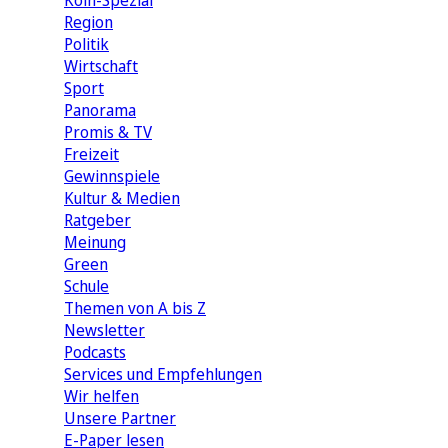
Köln-Spezial
Region
Politik
Wirtschaft
Sport
Panorama
Promis & TV
Freizeit
Gewinnspiele
Kultur & Medien
Ratgeber
Meinung
Green
Schule
Themen von A bis Z
Newsletter
Podcasts
Services und Empfehlungen
Wir helfen
Unsere Partner
E-Paper lesen