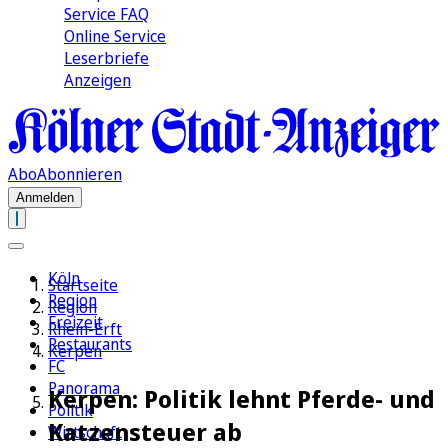
Service FAQ
Online Service
Leserbriefe
Anzeigen
Abo
Abonnieren
Anmelden
Köln
Startseite
Region
Region
Freizeit
Rhein-Erft
Restaurants
Kerpen
FC
Panorama
Kerpen: Politik lehnt Pferde- und
Politik
Katzensteuer ab
Wirtschaft