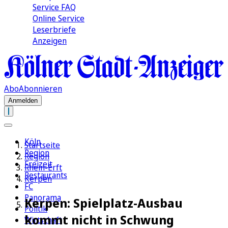
Service FAQ
Online Service
Leserbriefe
Anzeigen
Abo
Abonnieren
Anmelden
Köln
Startseite
Region
Region
Freizeit
Rhein-Erft
Restaurants
Kerpen
FC
Panorama
Kerpen: Spielplatz-Ausbau
Politik
kommt nicht in Schwung
Wirtschaft