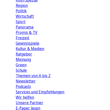
Köln-Spezial
Region
Politik
Wirtschaft
Sport
Panorama
Promis & TV
Freizeit
Gewinnspiele
Kultur & Medien
Ratgeber
Meinung
Green
Schule
Themen von A bis Z
Newsletter
Podcasts
Services und Empfehlungen
Wir helfen
Unsere Partner
E-Paper lesen