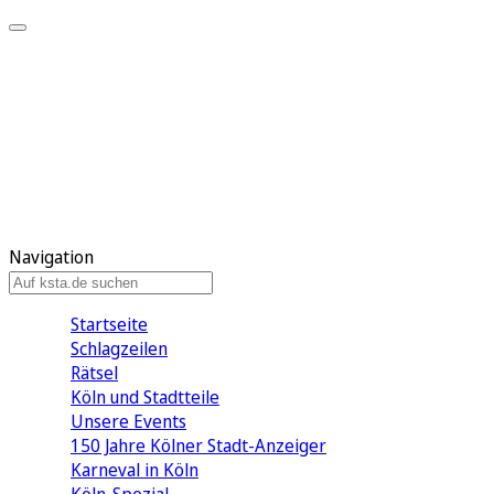
Mein KStA
Meine Artikel
Meine Region
Meine Newsletter
Mein KStA PLUS
Mein E-Paper
Navigation
Startseite
Schlagzeilen
Rätsel
Köln und Stadtteile
Unsere Events
150 Jahre Kölner Stadt-Anzeiger
Karneval in Köln