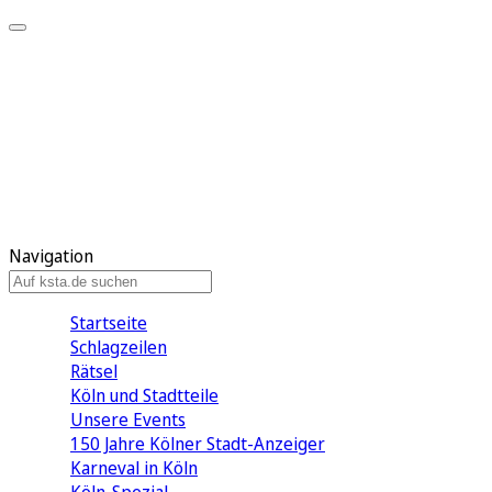
Mein KStA
Meine Artikel
Meine Region
Meine Newsletter
Mein KStA PLUS
Mein E-Paper
Navigation
Startseite
Schlagzeilen
Rätsel
Köln und Stadtteile
Unsere Events
150 Jahre Kölner Stadt-Anzeiger
Karneval in Köln