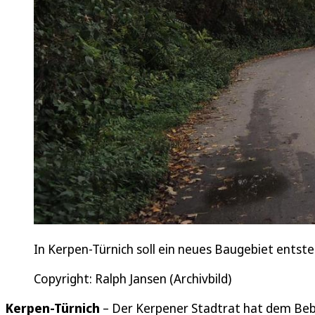
In Kerpen-Türnich soll ein neues Baugebiet entst
Copyright: Ralph Jansen (Archivbild)
Kerpen-Türnich
– Der Kerpener Stadtrat hat dem Be