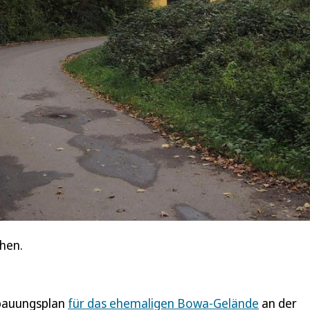
ehen.
bauungsplan
für das ehemaligen Bowa-Gelände
an der