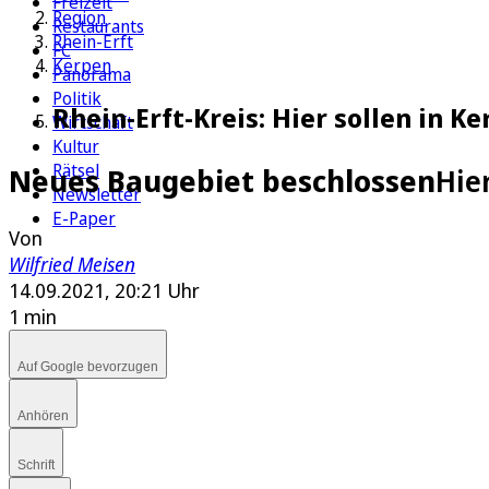
Freizeit
Region
Restaurants
Rhein-Erft
FC
Kerpen
Panorama
Politik
Rhein-Erft-Kreis: Hier sollen in
Wirtschaft
Kultur
Rätsel
Neues Baugebiet beschlossen
Hie
Newsletter
E-Paper
Von
Wilfried Meisen
14.09.2021, 20:21 Uhr
1 min
Auf Google bevorzugen
Anhören
Schrift