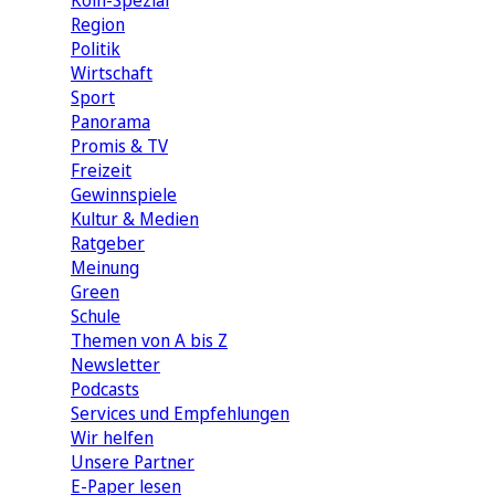
Köln-Spezial
Region
Politik
Wirtschaft
Sport
Panorama
Promis & TV
Freizeit
Gewinnspiele
Kultur & Medien
Ratgeber
Meinung
Green
Schule
Themen von A bis Z
Newsletter
Podcasts
Services und Empfehlungen
Wir helfen
Unsere Partner
E-Paper lesen