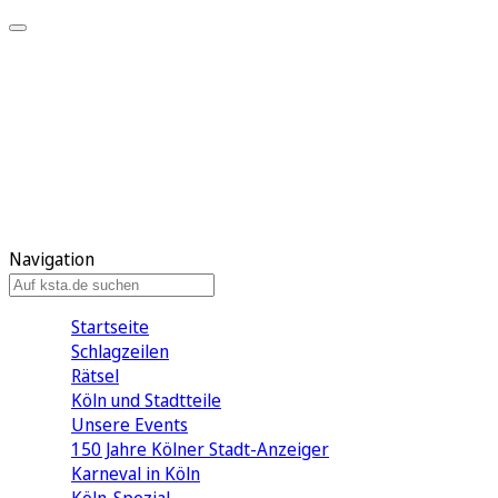
Mein KStA
Meine Artikel
Meine Region
Meine Newsletter
Mein KStA PLUS
Mein E-Paper
Navigation
Startseite
Schlagzeilen
Rätsel
Köln und Stadtteile
Unsere Events
150 Jahre Kölner Stadt-Anzeiger
Karneval in Köln