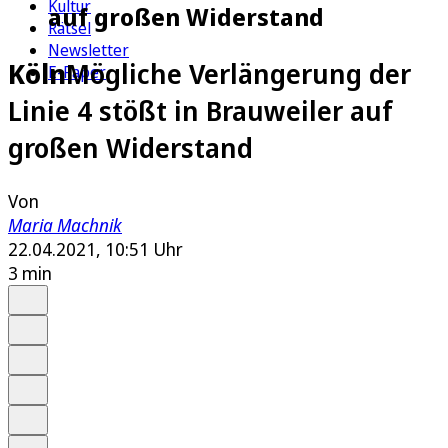
Kultur
auf großen Widerstand
Rätsel
Newsletter
Köln
Mögliche Verlängerung der
E-Paper
Linie 4 stößt in Brauweiler auf
großen Widerstand
Von
Maria Machnik
22.04.2021, 10:51 Uhr
3 min
Auf Google bevorzugen
Anhören
Schrift
Merken
Drucken
Teilen