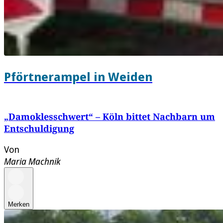
Pförtnerampel in Weiden
„Damoklesschwert“ – Köln bittet Nachbarn um
Entschuldigung
Von
Maria Machnik
Merken