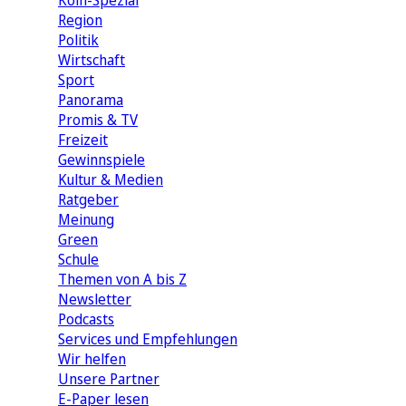
Köln-Spezial
Region
Politik
Wirtschaft
Sport
Panorama
Promis & TV
Freizeit
Gewinnspiele
Kultur & Medien
Ratgeber
Meinung
Green
Schule
Themen von A bis Z
Newsletter
Podcasts
Services und Empfehlungen
Wir helfen
Unsere Partner
E-Paper lesen