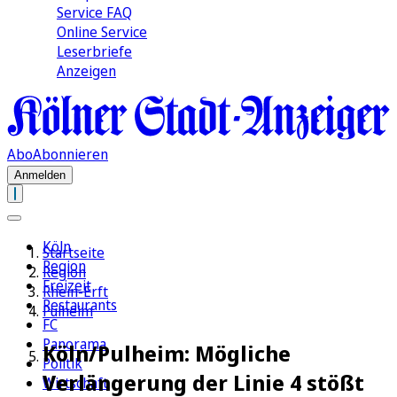
Service FAQ
Online Service
Leserbriefe
Anzeigen
Abo
Abonnieren
Anmelden
Köln
Startseite
Region
Region
Freizeit
Rhein-Erft
Restaurants
Pulheim
FC
Panorama
Köln/Pulheim: Mögliche
Politik
Verlängerung der Linie 4 stößt
Wirtschaft