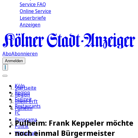
Service FAQ
Online Service
Leserbriefe
Anzeigen
Abo
Abonnieren
Anmelden
Köln
Startseite
Region
Region
Freizeit
Rhein-Erft
Restaurants
Pulheim
FC
Panorama
Pulheim: Frank Keppeler möchte
Politik
noch einmal Bürgermeister
Wirtschaft