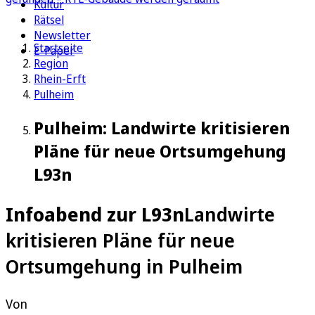
Kultur
Rätsel
Newsletter
Startseite
E-Paper
Region
Rhein-Erft
Pulheim
Pulheim: Landwirte kritisieren
Pläne für neue Ortsumgehung
L93n
Infoabend zur L93n
Landwirte
kritisieren Pläne für neue
Ortsumgehung in Pulheim
Von