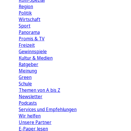
Köln-Spezial
Region
Politik
Wirtschaft
Sport
Panorama
Promis & TV
Freizeit
Gewinnspiele
Kultur & Medien
Ratgeber
Meinung
Green
Schule
Themen von A bis Z
Newsletter
Podcasts
Services und Empfehlungen
Wir helfen
Unsere Partner
E-Paper lesen