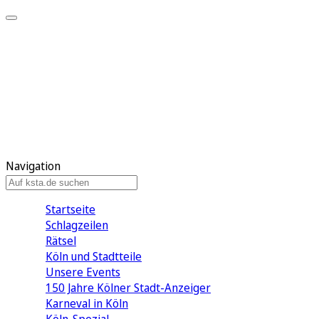
Mein KStA
Meine Artikel
Meine Region
Meine Newsletter
Mein KStA PLUS
Mein E-Paper
Navigation
Startseite
Schlagzeilen
Rätsel
Köln und Stadtteile
Unsere Events
150 Jahre Kölner Stadt-Anzeiger
Karneval in Köln