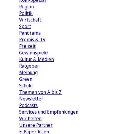
Köln-Spezial
Region
Politik
Wirtschaft
Sport
Panorama
Promis & TV
Freizeit
Gewinnspiele
Kultur & Medien
Ratgeber
Meinung
Green
Schule
Themen von A bis Z
Newsletter
Podcasts
Services und Empfehlungen
Wir helfen
Unsere Partner
E-Paper lesen