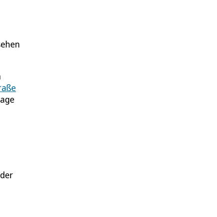
sehen
n
raße
tage
 der