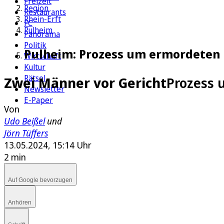
Freizeit
Region
Restaurants
Rhein-Erft
FC
Pulheim
Panorama
Politik
Pulheim: Prozess um ermordeten 
Wirtschaft
Kultur
Rätsel
Zwei Männer vor Gericht
Prozess 
Newsletter
E-Paper
Von
Udo Beißel
und
Jörn Tüffers
13.05.2024, 15:14 Uhr
2 min
Auf Google bevorzugen
Anhören