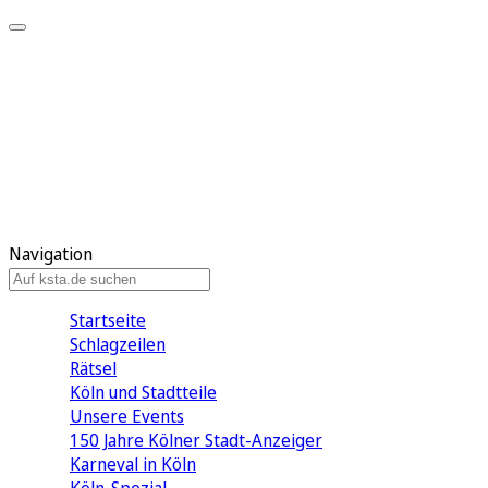
Mein KStA
Meine Artikel
Meine Region
Meine Newsletter
Mein KStA PLUS
Mein E-Paper
Navigation
Startseite
Schlagzeilen
Rätsel
Köln und Stadtteile
Unsere Events
150 Jahre Kölner Stadt-Anzeiger
Karneval in Köln