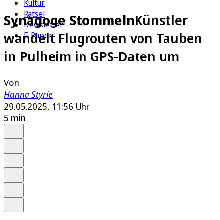
Kultur
Rätsel
Synagoge Stommeln
Künstler
Newsletter
wandelt Flugrouten von Tauben
E-Paper
in Pulheim in GPS-Daten um
Von
Hanna Styrie
29.05.2025, 11:56 Uhr
5 min
Auf Google bevorzugen
Anhören
Schrift
Merken
Drucken
Teilen