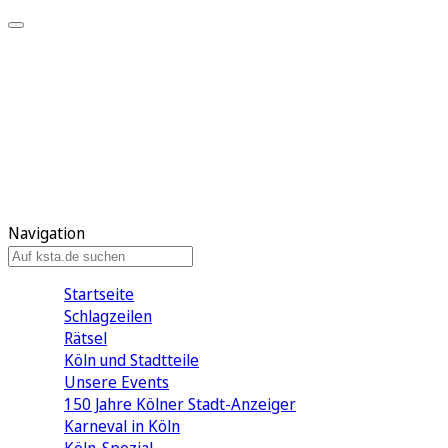
Mein KStA
Meine Artikel
Meine Region
Meine Newsletter
Mein KStA PLUS
Mein E-Paper
Navigation
Startseite
Schlagzeilen
Rätsel
Köln und Stadtteile
Unsere Events
150 Jahre Kölner Stadt-Anzeiger
Karneval in Köln