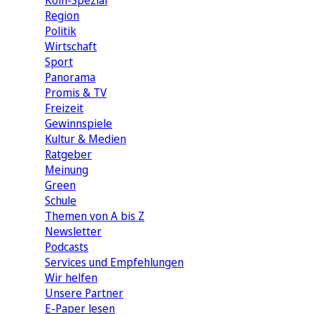
Köln-Spezial
Region
Politik
Wirtschaft
Sport
Panorama
Promis & TV
Freizeit
Gewinnspiele
Kultur & Medien
Ratgeber
Meinung
Green
Schule
Themen von A bis Z
Newsletter
Podcasts
Services und Empfehlungen
Wir helfen
Unsere Partner
E-Paper lesen