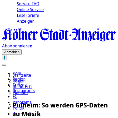
Service FAQ
Online Service
Leserbriefe
Anzeigen
Abo
Abonnieren
Anmelden
Köln
Startseite
Region
Region
Freizeit
Rhein-Erft
Restaurants
Pulheim
FC
Panorama
Pulheim: So werden GPS-Daten
Politik
zu Musik
Wirtschaft