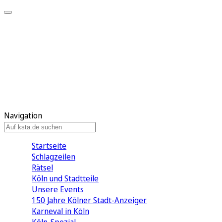
Mein KStA
Meine Artikel
Meine Region
Meine Newsletter
Mein KStA PLUS
Mein E-Paper
Navigation
Startseite
Schlagzeilen
Rätsel
Köln und Stadtteile
Unsere Events
150 Jahre Kölner Stadt-Anzeiger
Karneval in Köln