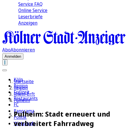
Service FAQ
Online Service
Leserbriefe
Anzeigen
Abo
Abonnieren
Anmelden
Köln
Startseite
Region
Region
Freizeit
Rhein-Erft
Restaurants
Pulheim
FC
Panorama
Pulheim: Stadt erneuert und
Politik
verbreitert Fahrradweg
Wirtschaft