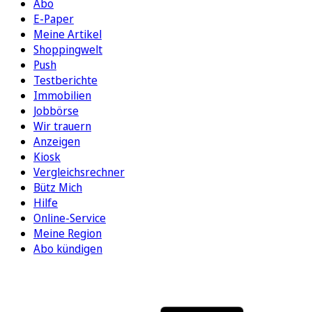
Abo
E-Paper
Meine Artikel
Shoppingwelt
Push
Testberichte
Immobilien
Jobbörse
Wir trauern
Anzeigen
Kiosk
Vergleichsrechner
Bütz Mich
Hilfe
Online-Service
Meine Region
Abo kündigen
FOLGEN SIE UNS
ENTDECKEN SIE UNSERE APP