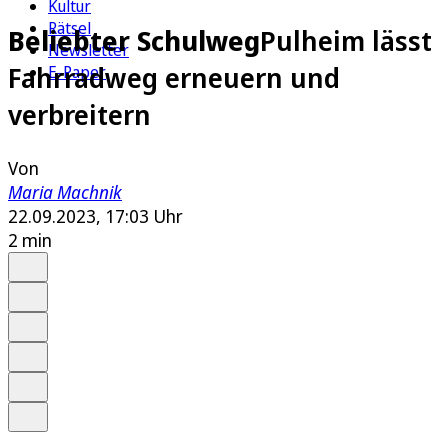
Kultur
Rätsel
Beliebter Schulweg
Pulheim lässt
Newsletter
Fahrradweg erneuern und
E-Paper
verbreitern
Von
Maria Machnik
22.09.2023, 17:03 Uhr
2 min
Auf Google bevorzugen
Anhören
Schrift
Merken
Drucken
Teilen