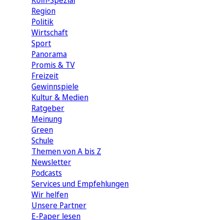
Köln-Spezial
Region
Politik
Wirtschaft
Sport
Panorama
Promis & TV
Freizeit
Gewinnspiele
Kultur & Medien
Ratgeber
Meinung
Green
Schule
Themen von A bis Z
Newsletter
Podcasts
Services und Empfehlungen
Wir helfen
Unsere Partner
E-Paper lesen