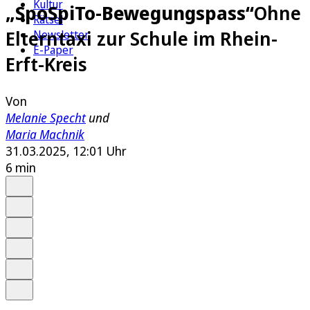
Kultur
„SpoSpiTo-Bewegungspass“
Ohne
Rätsel
Elterntaxi zur Schule im Rhein-
Newsletter
E-Paper
Erft-Kreis
Von
Melanie Specht
und
Maria Machnik
31.03.2025, 12:01 Uhr
6 min
Auf Google bevorzugen
Anhören
Schrift
Merken
Drucken
Teilen