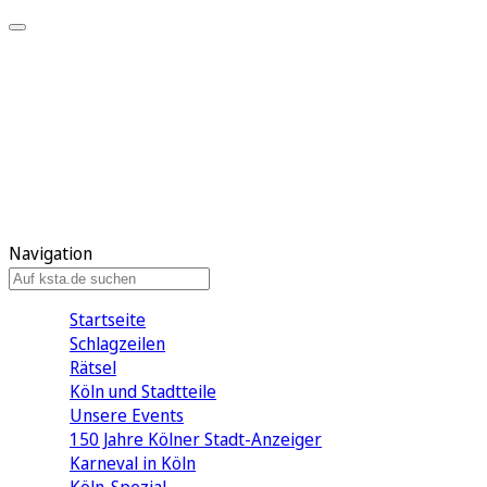
Mein KStA
Meine Artikel
Meine Region
Meine Newsletter
Mein KStA PLUS
Mein E-Paper
Navigation
Startseite
Schlagzeilen
Rätsel
Köln und Stadtteile
Unsere Events
150 Jahre Kölner Stadt-Anzeiger
Karneval in Köln