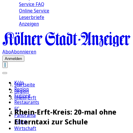
Service FAQ
Online Service
Leserbriefe
Anzeigen
Abo
Abonnieren
Anmelden
Köln
Startseite
Region
Region
Freizeit
Rhein-Erft
Restaurants
FC
Rhein-Erft-Kreis: 20-mal ohne
Panorama
Elterntaxi zur Schule
Politik
Wirtschaft