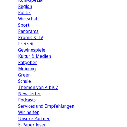
Köln-Spezial
Region
Politik
Wirtschaft
Sport
Panorama
Promis & TV
Freizeit
Gewinnspiele
Kultur & Medien
Ratgeber
Meinung
Green
Schule
Themen von A bis Z
Newsletter
Podcasts
Services und Empfehlungen
Wir helfen
Unsere Partner
E-Paper lesen