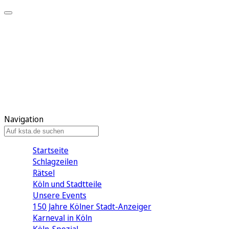
Mein KStA
Meine Artikel
Meine Region
Meine Newsletter
Mein KStA PLUS
Mein E-Paper
Navigation
Startseite
Schlagzeilen
Rätsel
Köln und Stadtteile
Unsere Events
150 Jahre Kölner Stadt-Anzeiger
Karneval in Köln