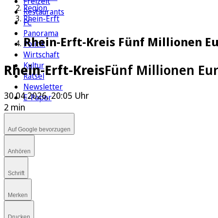
Freizeit
Region
Restaurants
Rhein-Erft
FC
Panorama
Rhein-Erft-Kreis Fünf Millionen E
Politik
Wirtschaft
Kultur
Rhein-Erft-Kreis
Fünf Millionen Eu
Rätsel
Newsletter
30.04.2026, 20:05 Uhr
E-Paper
2 min
Auf Google bevorzugen
Anhören
Schrift
Merken
Drucken