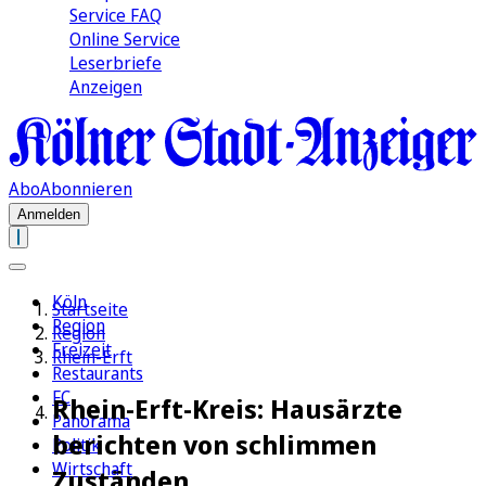
Service FAQ
Online Service
Leserbriefe
Anzeigen
Abo
Abonnieren
Anmelden
Köln
Startseite
Region
Region
Freizeit
Rhein-Erft
Restaurants
FC
Rhein-Erft-Kreis: Hausärzte
Panorama
berichten von schlimmen
Politik
Wirtschaft
Zuständen