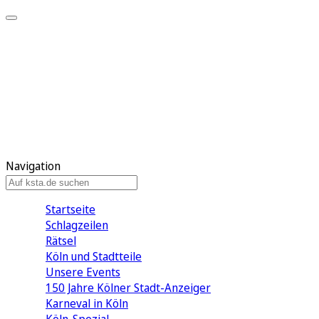
Mein KStA
Meine Artikel
Meine Region
Meine Newsletter
Mein KStA PLUS
Mein E-Paper
Navigation
Startseite
Schlagzeilen
Rätsel
Köln und Stadtteile
Unsere Events
150 Jahre Kölner Stadt-Anzeiger
Karneval in Köln