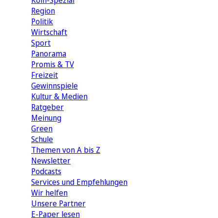
Köln-Spezial
Region
Politik
Wirtschaft
Sport
Panorama
Promis & TV
Freizeit
Gewinnspiele
Kultur & Medien
Ratgeber
Meinung
Green
Schule
Themen von A bis Z
Newsletter
Podcasts
Services und Empfehlungen
Wir helfen
Unsere Partner
E-Paper lesen