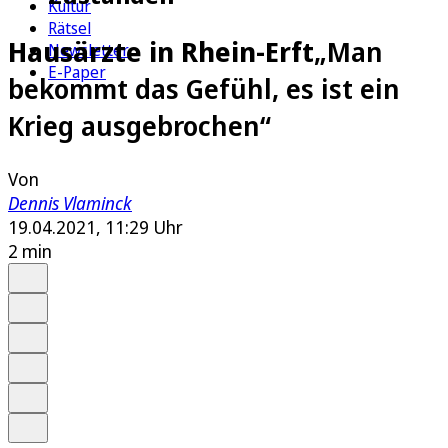
Kultur
Rätsel
Hausärzte in Rhein-Erft
„Man
Newsletter
E-Paper
bekommt das Gefühl, es ist ein
Krieg ausgebrochen“
Von
Dennis Vlaminck
19.04.2021, 11:29 Uhr
2 min
Auf Google bevorzugen
Anhören
Schrift
Merken
Drucken
Teilen