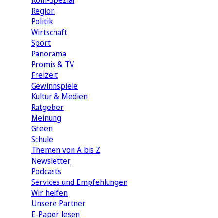
Köln-Spezial
Region
Politik
Wirtschaft
Sport
Panorama
Promis & TV
Freizeit
Gewinnspiele
Kultur & Medien
Ratgeber
Meinung
Green
Schule
Themen von A bis Z
Newsletter
Podcasts
Services und Empfehlungen
Wir helfen
Unsere Partner
E-Paper lesen