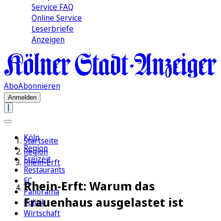
Service FAQ
Online Service
Leserbriefe
Anzeigen
Abo
Abonnieren
Anmelden
Köln
Startseite
Region
Region
Freizeit
Rhein-Erft
Restaurants
FC
Rhein-Erft: Warum das
Panorama
Frauenhaus ausgelastet ist
Politik
Wirtschaft