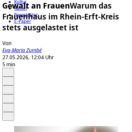
Kultur
Gewalt an Frauen
Warum das
Rätsel
Frauenhaus im Rhein-Erft-Kreis
Newsletter
E-Paper
stets ausgelastet ist
Von
Eva-Maria Zumbé
27.05.2026, 12:04 Uhr
5 min
Auf Google bevorzugen
Anhören
Schrift
Merken
Drucken
Teilen