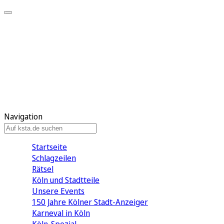
Mein KStA
Meine Artikel
Meine Region
Meine Newsletter
Mein KStA PLUS
Mein E-Paper
Navigation
Startseite
Schlagzeilen
Rätsel
Köln und Stadtteile
Unsere Events
150 Jahre Kölner Stadt-Anzeiger
Karneval in Köln