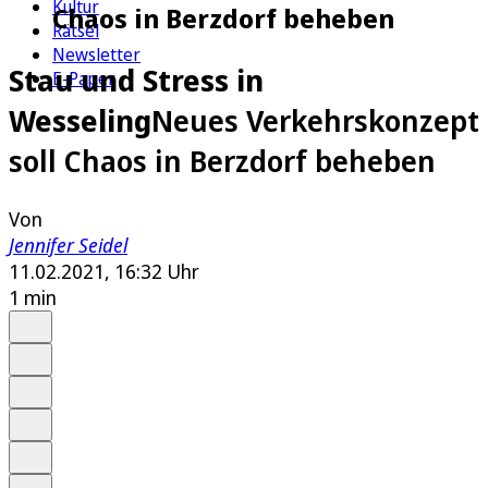
Kultur
Chaos in Berzdorf beheben
Rätsel
Newsletter
Stau und Stress in
E-Paper
Wesseling
Neues Verkehrskonzept
soll Chaos in Berzdorf beheben
Von
Jennifer Seidel
11.02.2021, 16:32 Uhr
1 min
Auf Google bevorzugen
Anhören
Schrift
Merken
Drucken
Teilen