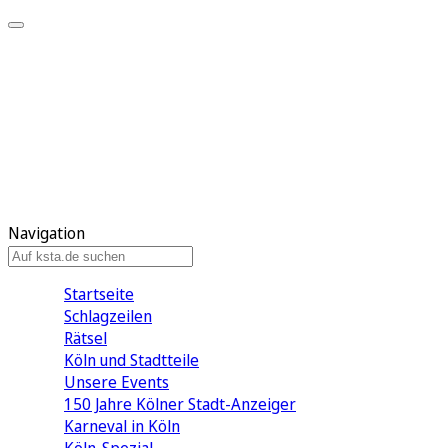
Mein KStA
Meine Artikel
Meine Region
Meine Newsletter
Mein KStA PLUS
Mein E-Paper
Navigation
Startseite
Schlagzeilen
Rätsel
Köln und Stadtteile
Unsere Events
150 Jahre Kölner Stadt-Anzeiger
Karneval in Köln