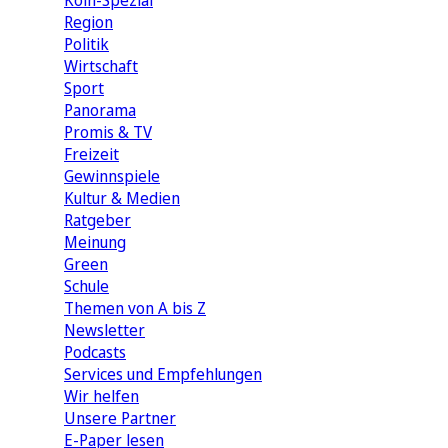
Köln-Spezial
Region
Politik
Wirtschaft
Sport
Panorama
Promis & TV
Freizeit
Gewinnspiele
Kultur & Medien
Ratgeber
Meinung
Green
Schule
Themen von A bis Z
Newsletter
Podcasts
Services und Empfehlungen
Wir helfen
Unsere Partner
E-Paper lesen