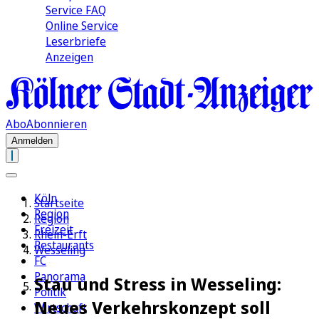
Service FAQ
Online Service
Leserbriefe
Anzeigen
Abo
Abonnieren
Anmelden
Köln
Startseite
Region
Region
Freizeit
Rhein-Erft
Restaurants
Wesseling
FC
Panorama
Stau und Stress in Wesseling:
Politik
Neues Verkehrskonzept soll
Wirtschaft