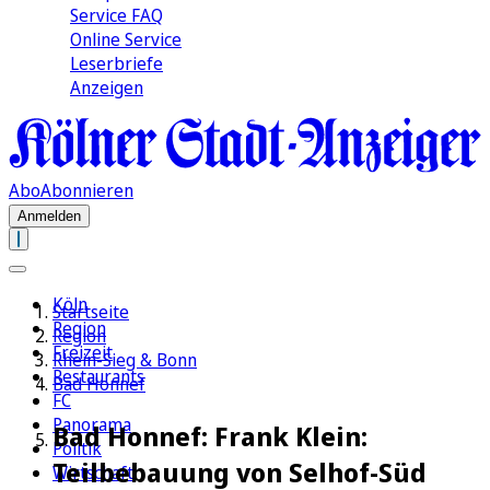
Service FAQ
Online Service
Leserbriefe
Anzeigen
Abo
Abonnieren
Anmelden
Köln
Startseite
Region
Region
Freizeit
Rhein-Sieg & Bonn
Restaurants
Bad Honnef
FC
Panorama
Bad Honnef: Frank Klein:
Politik
Teilbebauung von Selhof-Süd
Wirtschaft