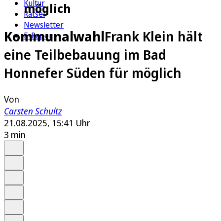
Kultur
möglich
Rätsel
Newsletter
Kommunalwahl
Frank Klein hält
E-Paper
eine Teilbebauung im Bad
Honnefer Süden für möglich
Von
Carsten Schultz
21.08.2025, 15:41 Uhr
3 min
Auf Google bevorzugen
Anhören
Schrift
Merken
Drucken
Teilen