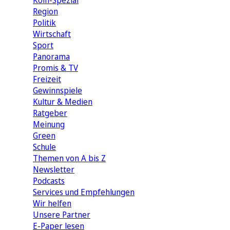
Köln-Spezial
Region
Politik
Wirtschaft
Sport
Panorama
Promis & TV
Freizeit
Gewinnspiele
Kultur & Medien
Ratgeber
Meinung
Green
Schule
Themen von A bis Z
Newsletter
Podcasts
Services und Empfehlungen
Wir helfen
Unsere Partner
E-Paper lesen