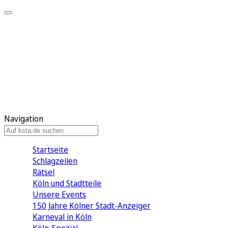
Mein KStA
Meine Artikel
Meine Region
Meine Newsletter
Mein KStA PLUS
Mein E-Paper
Navigation
Startseite
Schlagzeilen
Rätsel
Köln und Stadtteile
Unsere Events
150 Jahre Kölner Stadt-Anzeiger
Karneval in Köln