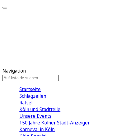
Mein KStA
Meine Artikel
Meine Region
Meine Newsletter
Mein KStA PLUS
Mein E-Paper
Navigation
Startseite
Schlagzeilen
Rätsel
Köln und Stadtteile
Unsere Events
150 Jahre Kölner Stadt-Anzeiger
Karneval in Köln