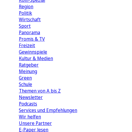
Köln-Spezial
Region
Politik
Wirtschaft
Sport
Panorama
Promis & TV
Freizeit
Gewinnspiele
Kultur & Medien
Ratgeber
Meinung
Green
Schule
Themen von A bis Z
Newsletter
Podcasts
Services und Empfehlungen
Wir helfen
Unsere Partner
E-Paper lesen