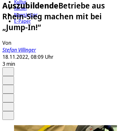
Kultur
Auszubildende
Betriebe aus
Rätsel
Rhein-Sieg machen mit bei
Newsletter
E-Paper
„Jump-In!“
Von
Stefan Villinger
18.11.2022, 08:09 Uhr
3 min
Auf Google bevorzugen
Anhören
Schrift
Merken
Drucken
Teilen