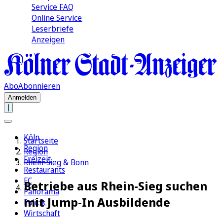
Service FAQ
Online Service
Leserbriefe
Anzeigen
Abo
Abonnieren
Anmelden
Köln
Startseite
Region
Region
Freizeit
Rhein-Sieg & Bonn
Restaurants
FC
Betriebe aus Rhein-Sieg suchen
Panorama
mit Jump-In Ausbildende
Politik
Wirtschaft